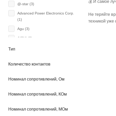
💰 И самое лу
@-star (
3
)
Advanced Power Electronics Corp.
Не теряйте вр
(
1
)
техникой уже 
Agu (
3
)
AISHI (
3
)
Alpha & Omega Semiconductor (
1
)
Тип
ANK (
4
)
Количество контактов
Aoc (
1
)
APEC (
1
)
Номинал сопротивлений, Ом
APM (
2
)
Номинал сопротивлений, КОм
Arduino (
20
)
BiCai (
4
)
Номинал сопротивлений, МОм
BOSHEN (
11
)