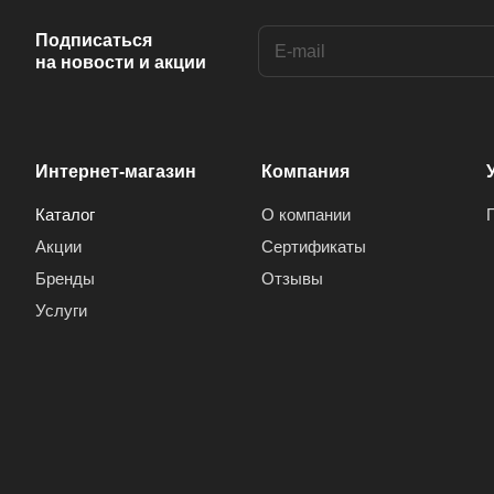
Elite (
1
)
Подписаться
Epcos (
1
)
на новости и акции
f (
41
)
FAIR (
2
)
FSC (
1
)
Интернет-магазин
Компания
FUJI (
1
)
Каталог
О компании
Акции
Сертификаты
GALAXY (
3
)
Бренды
Отзывы
HELISHUN (
3
)
Услуги
Hitano (
62
)
HKZ (
4
)
HOTTECH (
1
)
Hyncdz (
1
)
IR (
132
)