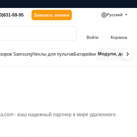
0)631-69-95
Русский
Заказать звонок
Войти
Корзина
Модули, датчики
изоров Samsung
Чехлы для пультов
Батарейки
ka.com - ваш надежный партнер в мире удаленного