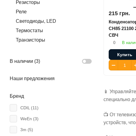
Резисторы
Реле
215 грн.
Светодиоды, LED
Конденсатор
CH85 21100 
Термостаты
СВЧ
Транзисторы
0
В нали
Купить
В наличии (
3
)
Наши предложения
📱 Управляйт
Бренд
специально д
CDIL (
11
)
📺 От телевиз
WeEn (
3
)
устройств, ч
3m (
5
)