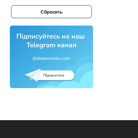
BOURNS (
51
)
Сбросить
Bq (
1
)
BRILLIANT (
13
)
Capxon (
20
)
CET (
4
)
CHINA (
2
)
Chongx (
54
)
CR (
4
)
Daytel (
1
)
DC (
2
)
DI (
1
)
Dista (
2330
)