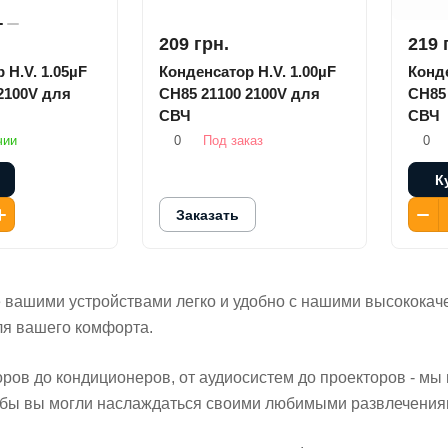
209 грн.
219 
 H.V. 1.05µF
Конденсатор H.V. 1.00µF
Конде
2100V для
CH85 21100 2100V для
CH85 
СВЧ
СВЧ
чии
0
Под заказ
0
К
Заказать
е вашими устройствами легко и удобно с нашими высококач
ля вашего комфорта.
оров до кондиционеров, от аудиосистем до проекторов - м
тобы вы могли наслаждаться своими любимыми развлечениям