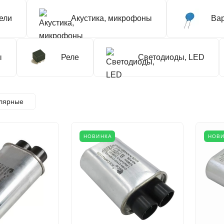
ели
Акустика, микрофоны
Ва
ы
Реле
Светодиоды, LED
лярные
НОВИНКА
НОВ