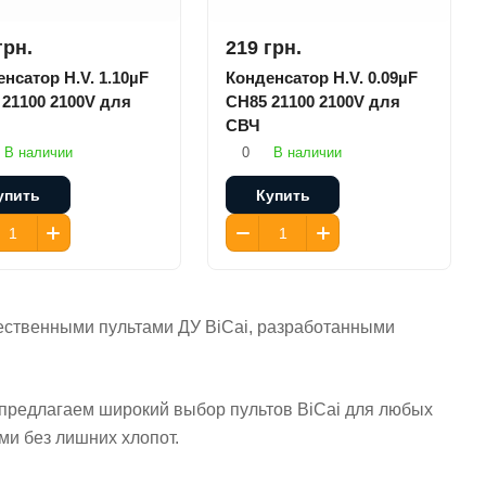
грн.
219 грн.
нсатор H.V. 1.10µF
Конденсатор H.V. 0.09µF
21100 2100V для
CH85 21100 2100V для
СВЧ
В наличии
0
В наличии
упить
Купить
ественными пультами ДУ BiCai, разработанными
ы предлагаем широкий выбор пультов BiCai для любых
и без лишних хлопот.