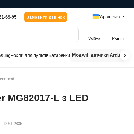
31-69-95
Українська
Замовити дзвінок
Увійти
Кошик
Модулі, датчики Arduino
msung
Чохли для пультів
Батарейки
дсветкой
er MG82017-L з LED
т.
DIST-2835