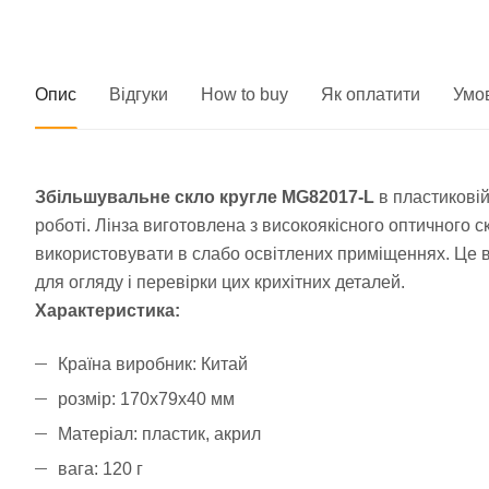
Опис
Відгуки
How to buy
Як оплатити
Умо
Збільшувальне скло кругле MG82017-L
в пластикові
роботі. Лінза виготовлена з високоякісного оптичного 
використовувати в слабо освітлених приміщеннях. Це в
для огляду і перевірки цих крихітних деталей.
Характеристика:
Країна виробник: Китай
розмір: 170х79х40 мм
Матеріал: пластик, акрил
вага: 120 г