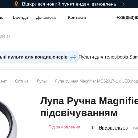
+38(050)6
лог
Бренди
Допомога
Контакти
ьні пульти для кондиціонерів
Пульти для телевізорів Sa
мент
Оптика
Лупы
Лупа ручная Magnifier MG82017-L с LED по
Лупа Ручна Magnifi
підсвічуванням
Під замовлення
Немає відгуків
0
Ар