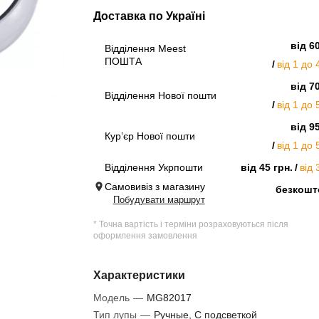
Доставка по Україні
від 6
Відділення Meest
ПОШТА
від 1 до 
від 7
Відділення Нової пошти
від 1 до 
від 9
Кур’єр Нової пошти
від 1 до 
Відділення Укрпошти
від 45 грн.
від 
Самовивіз з магазину
безкошт
Побудувати маршрут
* Точна вартість і терміни розраховуються після
оформлення замовлення
Характеристики
Модель
—
MG82017
Тип лупы
—
Ручные, С подсветкой