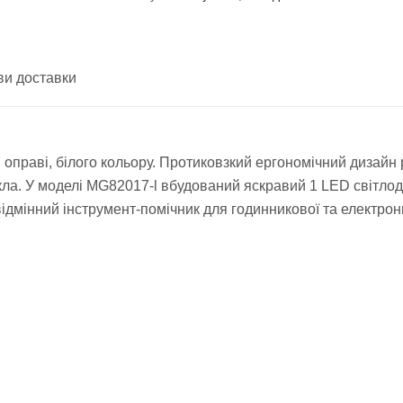
ви доставки
й оправі, білого кольору. Протиковзкий ергономічний дизайн
скла. У моделі MG82017-l вбудований яскравий 1 LED світлод
ідмінний інструмент-помічник для годинникової та електрон