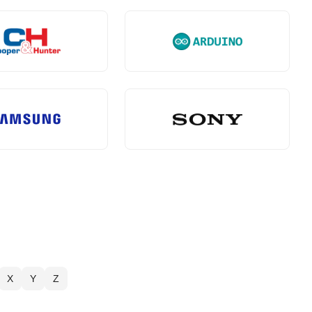
X
Y
Z