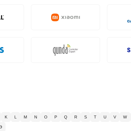
K
L
M
N
O
P
Q
R
S
T
U
V
W
Э