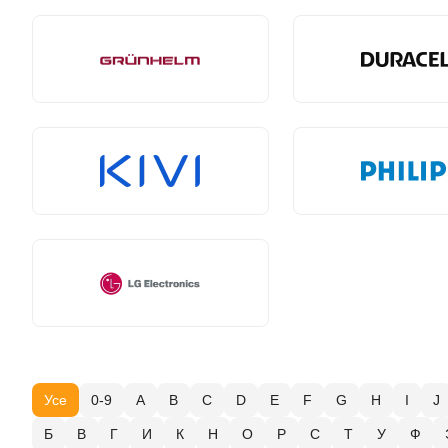
Усе
0-9
A
B
C
D
E
F
G
H
I
J
Б
В
Г
И
К
Н
О
Р
С
Т
У
Ф