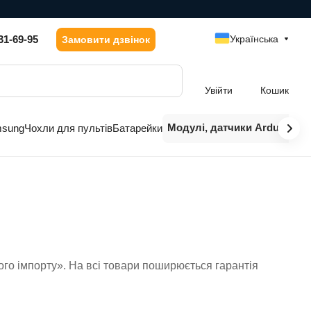
31-69-95
Українська
Замовити дзвінок
Увійти
Кошик
Модулі, датчики Arduino
msung
Чохли для пультів
Батарейки
ого імпорту». На всі товари поширюється гарантія