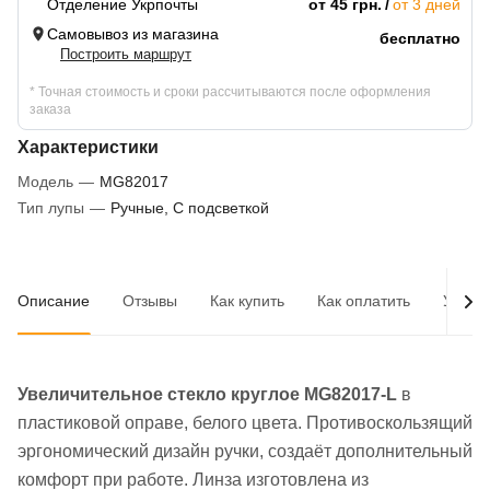
Отделение Укрпочты
от 45 грн.
от 3 дней
Самовывоз из магазина
бесплатно
Построить маршрут
* Точная стоимость и сроки рассчитываются после оформления
заказа
Характеристики
Модель
—
MG82017
Тип лупы
—
Ручные, С подсветкой
Описание
Отзывы
Как купить
Как оплатить
Услов
Увеличительное стекло круглое MG82017-L
в
пластиковой оправе, белого цвета. Противоскользящий
эргономический дизайн ручки, создаёт дополнительный
комфорт при работе. Линза изготовлена из