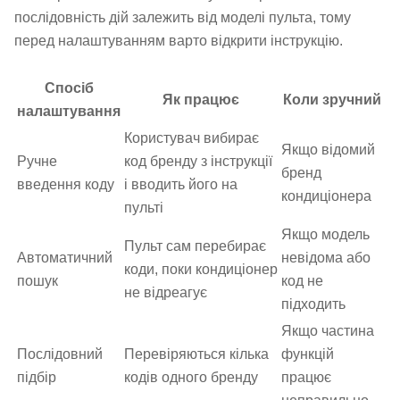
послідовність дій залежить від моделі пульта, тому
перед налаштуванням варто відкрити інструкцію.
Спосіб
Як працює
Коли зручний
налаштування
Користувач вибирає
Якщо відомий
Ручне
код бренду з інструкції
бренд
введення коду
і вводить його на
кондиціонера
пульті
Якщо модель
Пульт сам перебирає
Автоматичний
невідома або
коди, поки кондиціонер
пошук
код не
не відреагує
підходить
Якщо частина
Послідовний
Перевіряються кілька
функцій
підбір
кодів одного бренду
працює