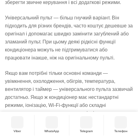
зберегти звичне керування і всі додаткові режими.
Універсальний пульт — більш гнучкий варіант. Він
підходить для різних брендів, часто коштує дешевше за
оригінал і допомагає швидко замінити загублений або
зламаний пульт. При цьому деякі рідкісні функції
кондиціонера можуть не підтримуватися або
працювати інакше, ніж на оригінальному пульті.
Якщо вам потрібні тільки основні команди —
увімкнення, охолодження, обігрів, температура,
вентилятор і таймер — універсального пульта зазвичай
достатньо. Якщо ж кондиціонер має нестандартні
режими, іонізацію, Wi-Fi-функції або складні
налаштування, краще уточнити сумісність перед
покупкою.
Viber
WhatsApp
Telegram
Телефон