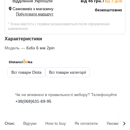
Відділення Укрпошти
від 45 грн.
від 3 днів
Самовивіз з магазину
безкоштовно
Побудувати маршрут
* Точна вартість і терміни розраховуються після оформлення
замовлення
Характеристики
Модель
—
6x6x 6 мм 2pin
Всі товари Dista
Всі товари категорії
Чи не впевнені в правильності вибору? Телефонуйте
+38(068)631-69-95
Опис
Відгуки
How to buy
Як оплатити
Умови доста