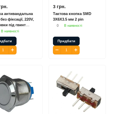
грн.
3 грн.
ка антивандальна
Тактова кнопка SMD
без фіксації, 220V,
3X6X3.5 мм 2 pin
вки під гвинт
0
В наявності
ла)
В наявності
идбати
Придбати