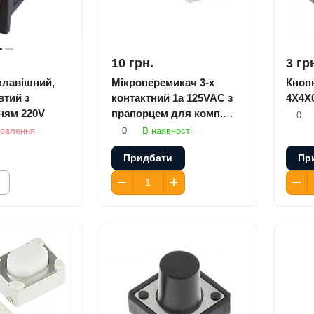
10 грн.
3 гр
клавішний,
Мікроперемикач 3-х
Кноп
втий з
контактний 1a 125VAC з
4X4X
ням 220V
прапорцем для комп.
0
миша
мовлення
0
В наявності
Придбати
Пр