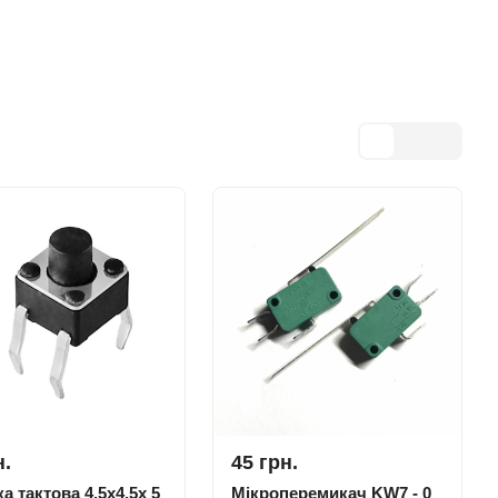
н.
45 грн.
а тактова 4.5x4.5x 5
Мікроперемикач KW7 - 0