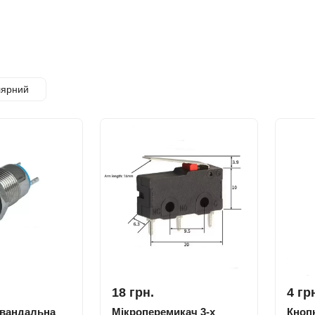
лярний
18 грн.
4 гр
ивандальна
Мікроперемикач 3-х
Кнопк