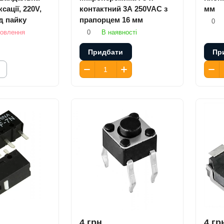
сації, 220V,
контактний 3A 250VAC з
мм
д пайку
прапорцем 16 мм
0
мовлення
0
В наявності
Придбати
Пр
4 грн.
4 гр