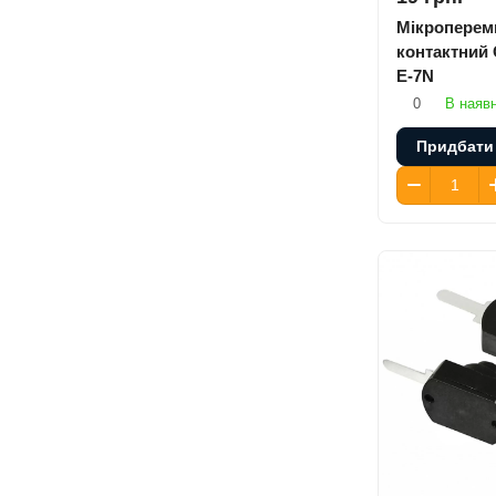
Мікропереми
контактний
E-7N
0
В наявн
Придбати