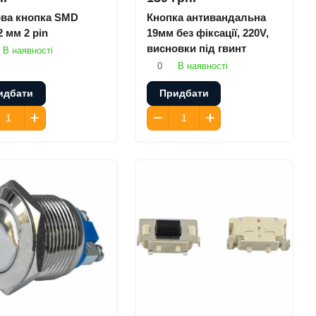
ова кнопка SMD
Кнопка антивандальна
 мм 2 pin
19мм без фіксації, 220V,
висновки під гвинт
В наявності
0
В наявності
идбати
Придбати