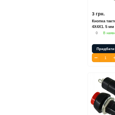
3 грн.
Кнопка так
4X4X1. 5 мм
0
В наявн
Придбати