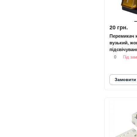
20 грн.
Перемикач 
вузький, жо
підсвічуван
0
Під за
Замовити