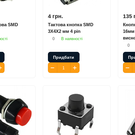
4 грн.
135 
това SMD
Тактова кнопка SMD
Кноп
3X4X2 мм 4 pin
16мм 
висно
ості
0
В наявності
0
Придбати
Пр