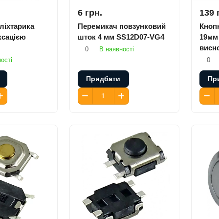
6 грн.
139 
ліхтарика
Перемикач повзунковий
Кноп
ксацією
шток 4 мм SS12D07-VG4
19мм 
висно
0
В наявності
(опук
ості
0
Придбати
Пр