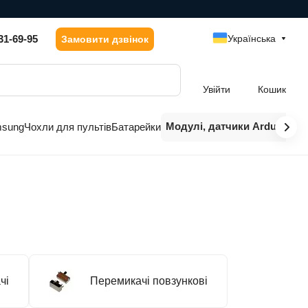
31-69-95
Українська
Замовити дзвінок
Увійти
Кошик
Модулі, датчики Arduino
msung
Чохли для пультів
Батарейки
чі
Перемикачі повзункові