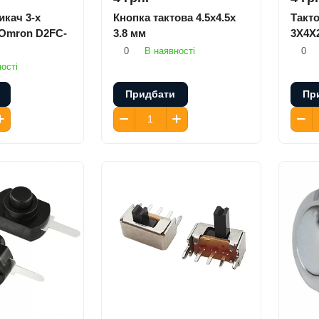
кач 3-х
Кнопка тактова 4.5x4.5x
Такт
 Omron D2FC-
3.8 мм
3X4X2
0
В наявності
0
ості
Придбати
Пр