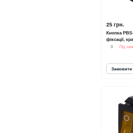
25 грн.
Кнопка PBS-
фіксації, кр
0
Під за
Замовити