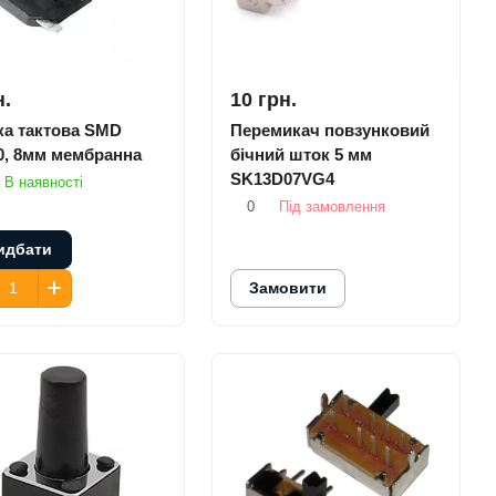
н.
10 грн.
ка тактова SMD
Перемикач повзунковий
0, 8мм мембранна
бічний шток 5 мм
SK13D07VG4
В наявності
0
Під замовлення
идбати
Замовити