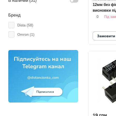
В наличии (
51
)
12мм без фік
висновки пі
Бренд
0
Під за
Dista (
58
)
Omron (
1
)
Замовити
19 грн.