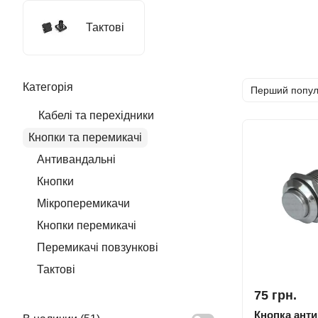
Тактові
Категорія
Перший попу
Кабелі та перехідники
Кнопки та перемикачі
Антивандальні
Кнопки
Мікроперемикачи
Кнопки перемикачі
Перемикачі повзункові
Тактові
75 грн.
Кнопка ант