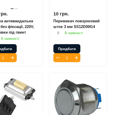
грн.
10 грн.
ка антивандальна
Перемикач повзунковий
без фіксації, 220V,
шток 3 мм SS12D00G4
вки під гвинт
0
В наявності
В наявності
идбати
Придбати