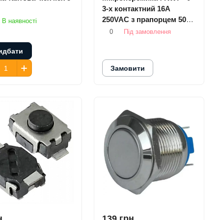
3-х контактний 16A
250VAC з прапорцем 50
В наявності
мм
0
Під замовлення
идбати
Замовити
н.
139 грн.