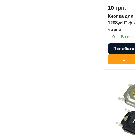
10 грн.
Кнопка для 
1208yd C фі
чорна
0
В наявн
Придбати