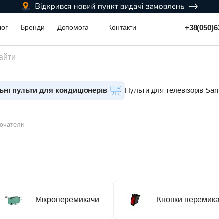
+38(050)6
лог
Бренди
Допомога
Контакти
ьні пульти для кондиціонерів
Пульти для телевізорів Sa
лючатели
Мікроперемикачи
Кнопки перемика