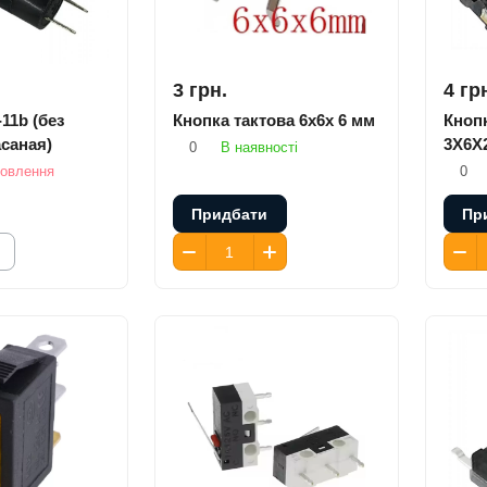
3 грн.
4 гр
11b (без
Кнопка тактова 6x6x 6 мм
Кноп
асаная)
3X6X2
0
В наявності
мовлення
0
Придбати
Пр