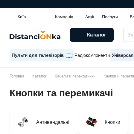
Київ
Компанія
Акції
Послуги
Б
Каталог
Пульти для телевізорів
Радіокомпоненти
Універсал
Головна
Каталог
Кабели и переходники
Кнопки и перек
Кнопки та перемикачі
Антивандальні
Кнопки