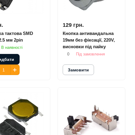
н.
129 грн.
ка тактова SMD
Кнопка антивандальна
.5 мм 2pin
19мм без фіксації, 220V,
висновки під пайку
В наявності
0
Під замовлення
идбати
Замовити