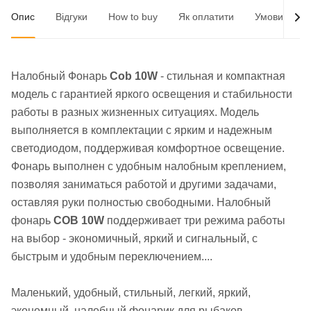
Опис
Відгуки
How to buy
Як оплатити
Умови доста
Налобный Фонарь
Cob 10W
- стильная и компактная
модель с гарантией яркого освещения и стабильности
работы в разных жизненных ситуациях. Модель
выполняется в комплектации с ярким и надежным
светодиодом, поддерживая комфортное освещение.
Фонарь выполнен с удобным налобным креплением,
позволяя заниматься работой и другими задачами,
оставляя руки полностью свободными. Налобный
фонарь
COB 10W
поддерживает три режима работы
на выбор - экономичный, яркий и сигнальный, с
быстрым и удобным переключением....
Маленький, удобный, стильный, легкий, яркий,
экономный, налобный фонарик для рыбаков,