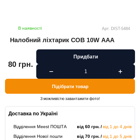
В наявності
Арт.
DIST-5484
Налобний ліхтарик COB 10W ААА
Придбати
80 грн.
Підібрати товар
З можливістю завантажити фото!
Доставка по Україні
Відділення Meest ПОШТА
від 60 грн.
від 1 до 4 днів
Відділення Нової пошти
від 70 грн.
від 1 до 5 днів