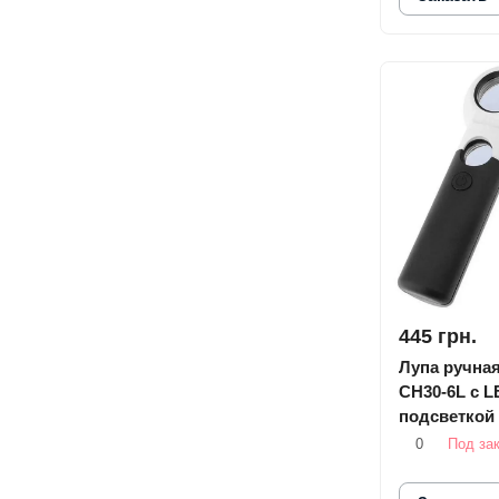
445 грн.
Лупа ручная
CH30-6L c L
подсветкой
0
Под за