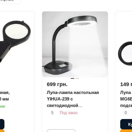
699 грн.
149 
нная,
Лупа-лампа настольная
Лупа 
0 мм
YIHUA-239 с
MG6B
светодиодной
подс
чии
подсветкой
5
Под заказ
0
К