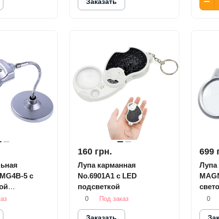
Заказать
160 грн.
699 
льная
Лупа карманная
Лупа
MG4B-5 с
No.6901A1 с LED
MAGN
ой
подсветкой
свет
подс
каз
0
Под заказ
0
Заказать
За