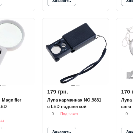
Заказать
За
179 грн.
170 
 Magnifier
Лупа карманная NO.9881
Лупа
LED
с LED подсветкой
шею 
0
Под заказ
0
каз
Заказать
За