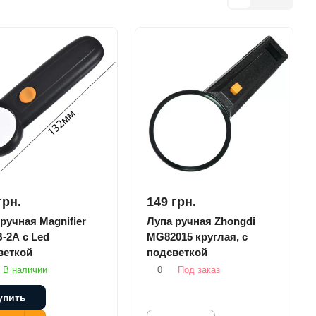
грн.
149 грн.
ручная Magnifier
Лупа ручная Zhongdi
-2A с Led
MG82015 круглая, с
веткой
подсветкой
В наличии
0
Под заказ
упить