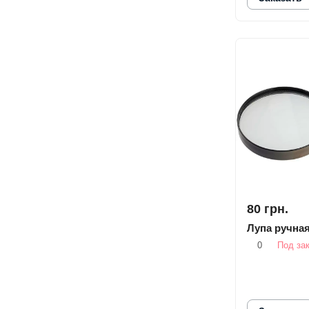
80 грн.
Лупа ручна
0
Под за