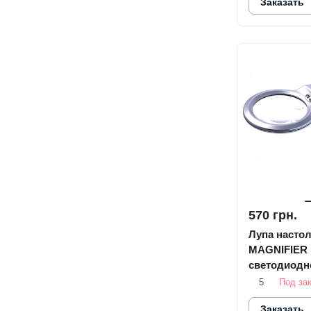
Заказать
570 грн.
Лупа насто
MAGNIFIER 
светодиодн
подсветкой
5
Под за
Заказать