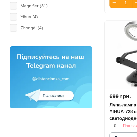
Magnifier (
31
)
Yihua (
4
)
Zhongdi (
4
)
699 грн.
Лупа-лампа
YIHUA-728 с
светодиодн
подсветкой
0
Под за