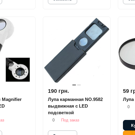
190 грн.
59 г
 Magnifier
Лупа карманная NO.9582
Лупа
ED
выдвижная с LED
0
подсветкой
каз
0
Под заказ
К