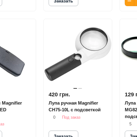
Заказать
420 грн.
129 
 Magnifier
Лупа ручная Magnifier
Лупа 
LED
CH75-10L с подсветкой
MG82
подс
0
Под заказ
каз
5
Заказать
За