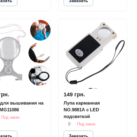
казать
Заказать
грн.
149 грн.
 для вышивания на
Лупа карманная
MG11086
NO.9881А с LED
подсветкой
Под заказ
0
Под заказ
казать
Заказать