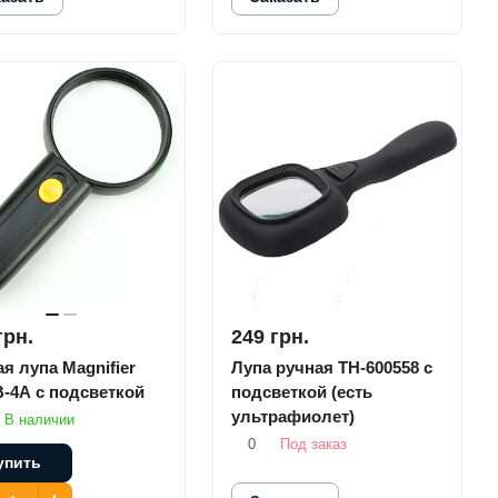
грн.
249 грн.
я лупа Magnifier
Лупа ручная TH-600558 с
-4A с подсветкой
подсветкой (есть
ультрафиолет)
В наличии
0
Под заказ
упить