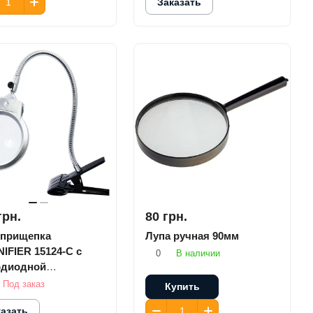
Заказать
грн.
80 грн.
 прищепка
Лупа ручная 90мм
IFIER 15124-C с
0
В наличии
одиодной
веткой
Под заказ
Купить
казать