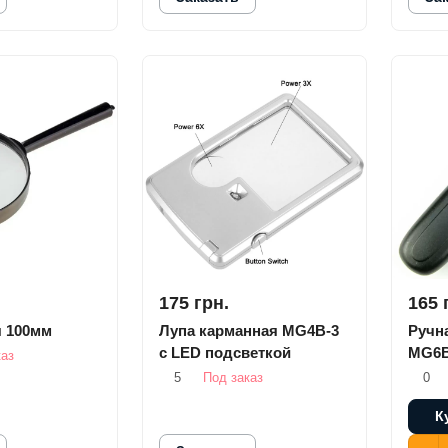
175 грн.
165 
я 100мм
Лупа карманная MG4B-3
Ручна
с LED подсветкой
MG6B
каз
5
Под заказ
0
К