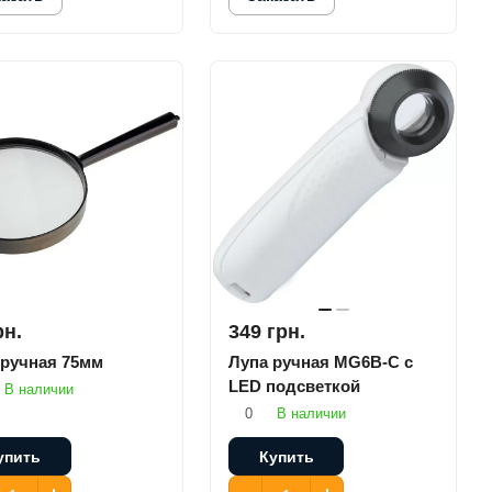
рн.
349 грн.
 ручная 75мм
Лупа ручная MG6B-C с
LED подсветкой
В наличии
0
В наличии
упить
Купить