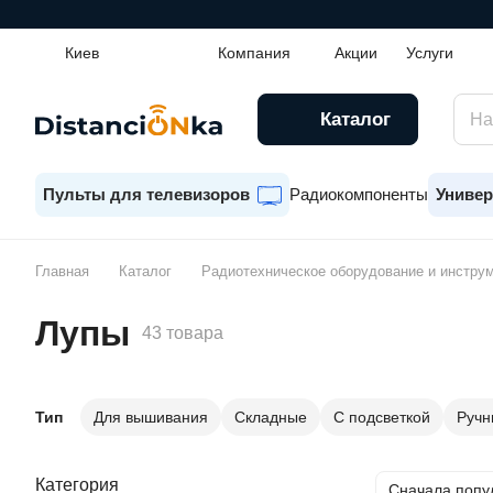
Киев
Компания
Акции
Услуги
Каталог
Пульты для телевизоров
Радиокомпоненты
Универ
Главная
Каталог
Радиотехническое оборудование и инстру
Лупы
43 товара
Тип
Для вышивания
Складные
С подсветкой
Ручн
Категория
Сначала попу