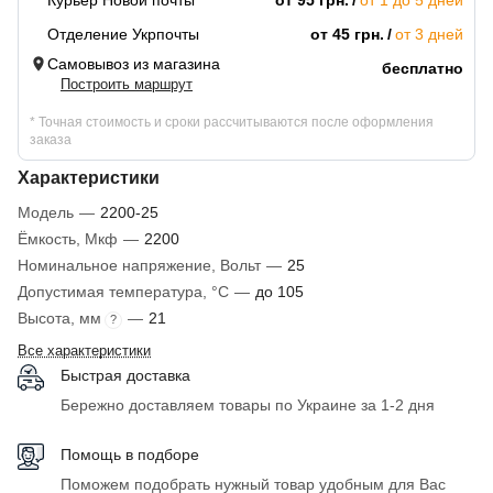
Курьер Новой почты
от 95 грн.
от 1 до 5 дней
Отделение Укрпочты
от 45 грн.
от 3 дней
Самовывоз из магазина
бесплатно
Построить маршрут
* Точная стоимость и сроки рассчитываются после оформления
заказа
Характеристики
Модель
—
2200-25
Ёмкость, Мкф
—
2200
Номинальное напряжение, Вольт
—
25
Допустимая температура, °C
—
до 105
Высота, мм
—
21
?
Все характеристики
Быстрая доставка
Бережно доставляем товары по Украине за 1-2 дня
Помощь в подборе
Поможем подобрать нужный товар удобным для Вас