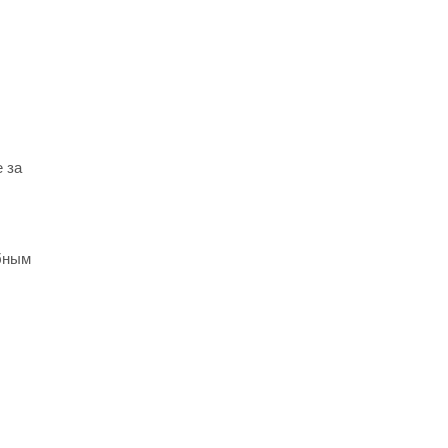
 за
бным