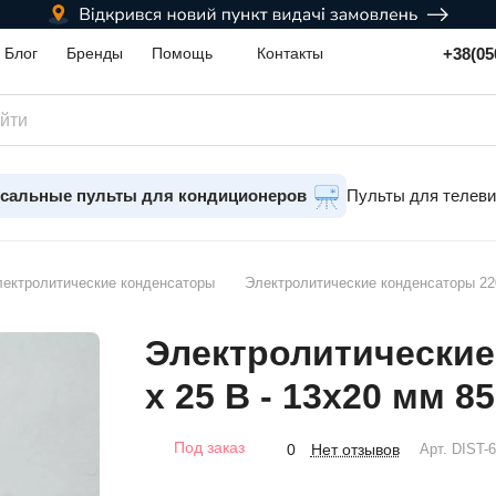
+38(05
Блог
Бренды
Помощь
Контакты
сальные пульты для кондиционеров
Пульты для телев
ектролитические конденсаторы
Электролитические конденсаторы 22
Электролитические
x 25 В - 13x20 мм 
Под заказ
Нет отзывов
0
Арт.
DIST-