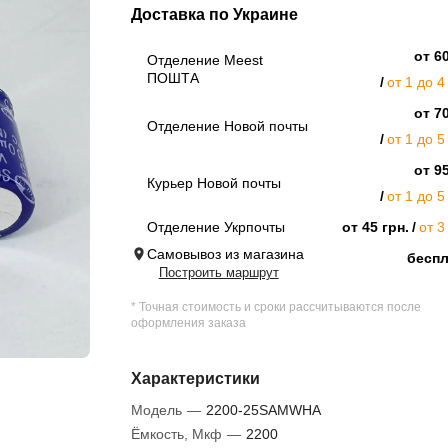
Доставка по Украине
от 60
Отделение Meest
ПОШТА
от 1 до 4
от 70
Отделение Новой почты
от 1 до 5
от 95
Курьер Новой почты
от 1 до 5
Отделение Укрпочты
от 45 грн.
от 3
Самовывоз из магазина
бесп
Построить маршрут
* Точная стоимость и сроки рассчитываются после
оформления заказа
Характеристики
Модель
—
2200-25SAMWHA
Ёмкость, Мкф
—
2200