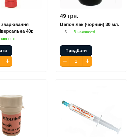
49 грн.
 зварювання
Цапон лак (чорний) 30 мл.
версальна 40г.
5
В наявності
аявності
ати
Придбати