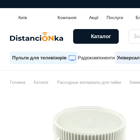
Київ
Компанія
Акції
Послуги
Б
Каталог
Пульти для телевізорів
Радіокомпоненти
Універсал
Головна
Каталог
Расходные материалы для пайки
Хими