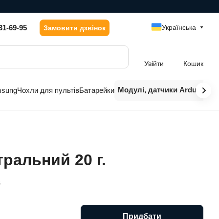
31-69-95
Українська
Замовити дзвінок
Увійти
Кошик
Модулі, датчики Arduino
msung
Чохли для пультів
Батарейки
ральний 20 г.
6
Придбати