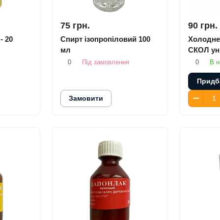
75 грн.
90 грн.
- 20
Спирт ізопропіловий 100
Холодне
мл
СКОЛ уні
0
Під замовлення
0
В н
Придб
Замовити