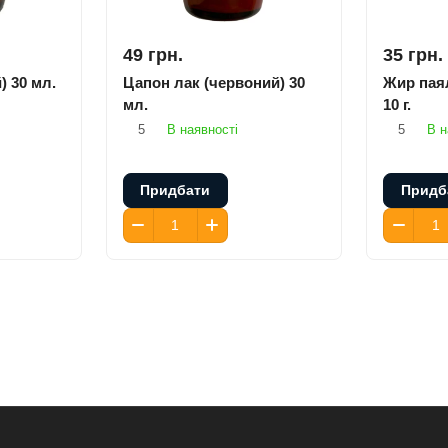
49 грн.
35 грн.
) 30 мл.
Цапон лак (червоний) 30
Жир пая
мл.
10 г.
5
В наявності
5
В н
Придбати
Придб