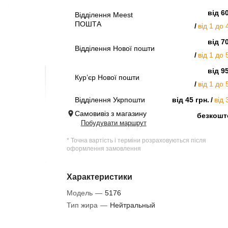
від 6
Відділення Meest
ПОШТА
від 1 до 
від 7
Відділення Нової пошти
від 1 до 
від 9
Кур’єр Нової пошти
від 1 до 
Відділення Укрпошти
від 45 грн.
від 
Самовивіз з магазину
безкошт
Побудувати маршрут
* Точна вартість і терміни розраховуються після
оформлення замовлення
Характеристики
Модель
—
5176
Тип жира
—
Нейтральный