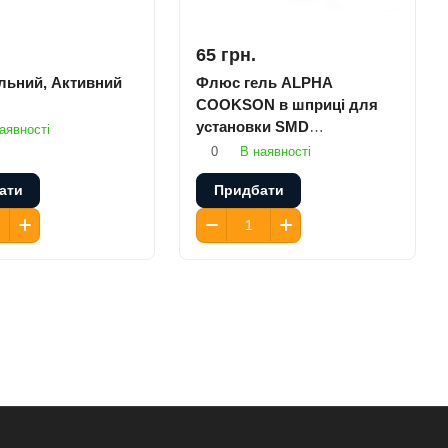
65 грн.
льний, Активний
Флюс гель ALPHA
COOKSON в шприці для
установки SMD
аявності
компонентів
0
В наявності
ати
Придбати