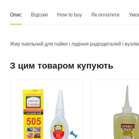
Опис
Відгуки
How to buy
Як оплатити
Умо
Жир паяльний для пайки і лудіння радіодеталей і вузлі
З цим товаром купують