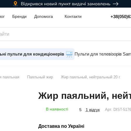
+38(050)6
лог
Бренди
Допомога
Контакти
ьні пульти для кондиціонерів
Пульти для телевізорів Sa
я паяльная
Паяльный жир
Жир паяльный, нейтральный 20 г.
Жир паяльний, нейт
В наявності
1 відгук
5
Арт.
DIST-517
Доставка по Україні