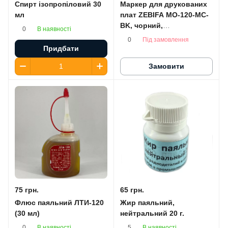
Спирт ізопропіловий 30
Маркер для друкованих
мл
плат ZEBIFA MO-120-MC-
BK, чорний,
В наявності
0
двосторонній (1,5 мм/0,5
Під замовлення
0
мм)
Придбати
Замовити
75 грн.
65 грн.
Флюс паяльний ЛТИ-120
Жир паяльний,
(30 мл)
нейтральний 20 г.
В наявності
В наявності
0
5