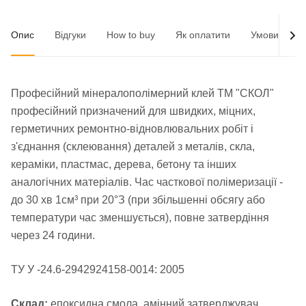
Опис
Відгуки
How to buy
Як оплатити
Умови доста
Професійний мінералополімерний клей ТМ "СКОЛ"
професійний призначений для швидких, міцних,
герметичних ремонтно-відновлювальних робіт і
з'єднання (склеювання) деталей з металів, скла,
кераміки, пластмас, дерева, бетону та інших
аналогічних матеріалів. Час часткової полімеризації -
до 30 хв 1см³ при 20°З (при збільшенні обсягу або
температури час зменшується), повне затвердіння
через 24 години.
ТУ У -24.6-2942924158-0014: 2005
Склад:
епоксидна смола, амінний затверджувач,