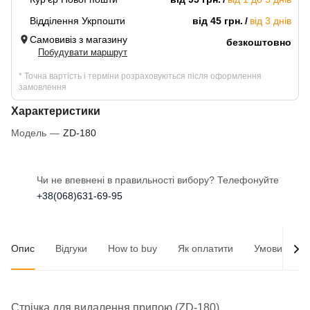
Відділення Укрпошти
від 45 грн.
від 3 днів
Самовивіз з магазину
безкоштовно
Побудувати маршрут
* Точна вартість і терміни розраховуються після оформлення
замовлення
Характеристики
Модель
—
ZD-180
Чи не впевнені в правильності вибору? Телефонуйте
+38(068)631-69-95
Опис
Відгуки
How to buy
Як оплатити
Умови доста
Стрічка для видалення припою (ZD-180)