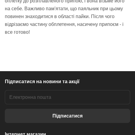
оплетку до розплавленого припою, і вона візьме його
на себе. Важливо пам'ятати, що паяльник при цьому
повинен знаходитися в області пайки. Після чого
відрізаємо частину обплетення, насичену припоєм - і
все готово!
Підписатися
на новини та акції
Підписатися
Інтернет магазин