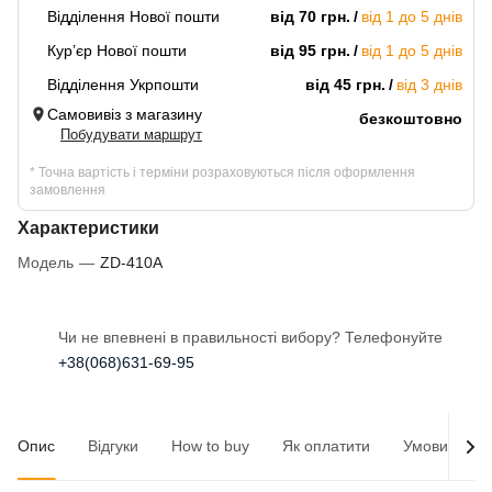
Відділення Нової пошти
від 70 грн.
від 1 до 5 днів
Кур’єр Нової пошти
від 95 грн.
від 1 до 5 днів
Відділення Укрпошти
від 45 грн.
від 3 днів
Самовивіз з магазину
безкоштовно
Побудувати маршрут
* Точна вартість і терміни розраховуються після оформлення
замовлення
Характеристики
Модель
—
ZD-410А
Чи не впевнені в правильності вибору? Телефонуйте
+38(068)631-69-95
Опис
Відгуки
How to buy
Як оплатити
Умови доста