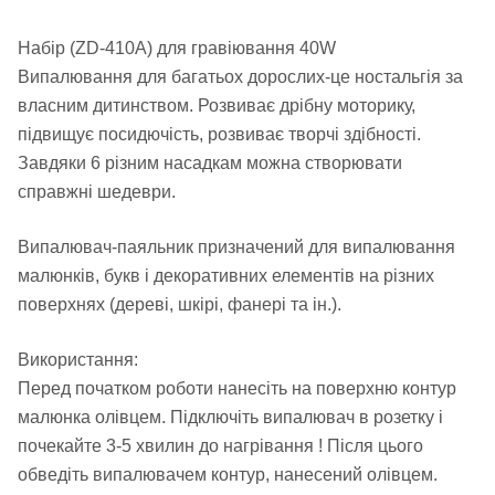
Набір (ZD-410А) для гравіювання 40W
Випалювання для багатьох дорослих-це ностальгія за
власним дитинством. Розвиває дрібну моторику,
підвищує посидючість, розвиває творчі здібності.
Завдяки 6 різним насадкам можна створювати
справжні шедеври.
Випалювач-паяльник призначений для випалювання
малюнків, букв і декоративних елементів на різних
поверхнях (дереві, шкірі, фанері та ін.).
Використання:
Перед початком роботи нанесіть на поверхню контур
малюнка олівцем. Підключіть випалювач в розетку і
почекайте 3-5 хвилин до нагрівання ! Після цього
обведіть випалювачем контур, нанесений олівцем.