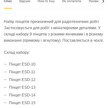
Опис
Відгуки
How to buy
Як оплатити
Умови доста
Набір пінцетів призначений для радіотехнічних робіт.
Застосовується для робіт з мініатюрними деталями. У
складі набору 9 пінцетів з різними кінчиками і в різному
виконанні (прямому і зігнутому). Поставляється в чохлі.
Склад набору:
Пінцет ESD-10
Пінцет ESD-11
Пінцет ESD-12
Пінцет ESD-13
Пінцет ESD-14
Пінцет ESD-15