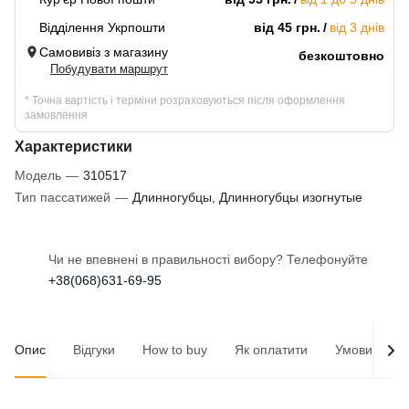
Відділення Укрпошти
від 45 грн.
від 3 днів
Самовивіз з магазину
безкоштовно
Побудувати маршрут
* Точна вартість і терміни розраховуються після оформлення
замовлення
Характеристики
Модель
—
310517
Тип пассатижей
—
Длинногубцы, Длинногубцы изогнутые
Чи не впевнені в правильності вибору? Телефонуйте
+38(068)631-69-95
Опис
Відгуки
How to buy
Як оплатити
Умови доста