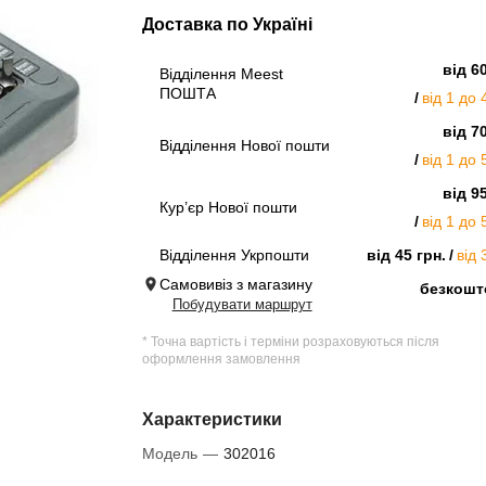
Доставка по Україні
від 6
Відділення Meest
ПОШТА
від 1 до 
від 7
Відділення Нової пошти
від 1 до 
від 9
Кур’єр Нової пошти
від 1 до 
Відділення Укрпошти
від 45 грн.
від 
Самовивіз з магазину
безкошт
Побудувати маршрут
* Точна вартість і терміни розраховуються після
оформлення замовлення
Характеристики
Модель
—
302016