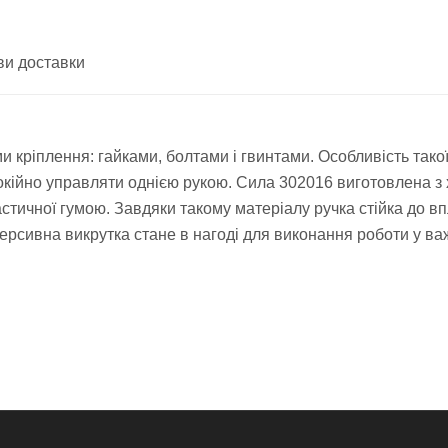
ви доставки
и кріплення: гайками, болтами і гвинтами. Особливість тако
кійно управляти однією рукою. Сила 302016 виготовлена з х
астичної гумою. Завдяки такому матеріалу ручка стійка до в
еверсивна викрутка стане в нагоді для виконання роботи у в