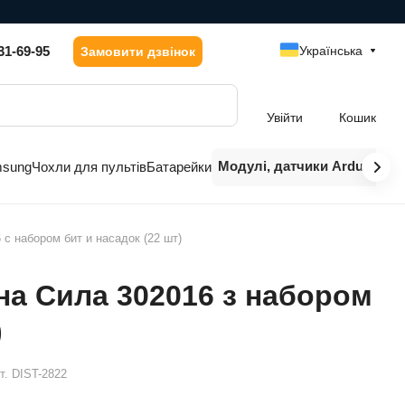
31-69-95
Українська
Замовити дзвінок
Увійти
Кошик
Модулі, датчики Arduino
msung
Чохли для пультів
Батарейки
с набором бит и насадок (22 шт)
на Сила 302016 з набором
)
т.
DIST-2822