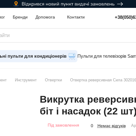
+38(050)6
лог
Бренди
Допомога
Контакти
ьні пульти для кондиціонерів
Пульти для телевізорів Sa
мент
Инструмент
Отвертки
Отвертка реверсивная Сила 302016 
Викрутка реверсив
біт і насадок (22 шт
Під замовлення
Немає відгуків
0
Ар