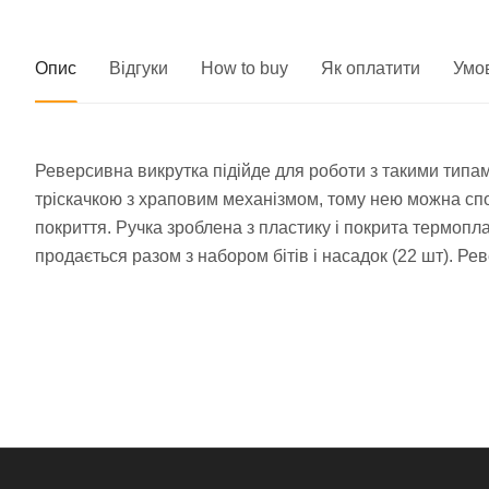
Опис
Відгуки
How to buy
Як оплатити
Умо
Реверсивна викрутка підійде для роботи з такими типам
тріскачкою з храповим механізмом, тому нею можна спо
покриття. Ручка зроблена з пластику і покрита термопл
продається разом з набором бітів і насадок (22 шт). Р