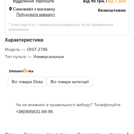
Відділення Укрпошти
від 45 грн.
від 3 днів
Самовивіз з магазину
безкоштовно
Побудувати маршрут
* Точна вартість і терміни розраховуються після оформлення
замовлення
Характеристики
Модель
—
DIST-2786
Тип пульта
—
Универсальные
Всі товари Dista
Всі товари категорії
Чи не впевнені в правильності вибору? Телефонуйте
+38(068)631-69-95