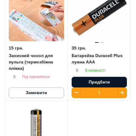
15 грн.
35 грн.
Захисний чохол для
Батарейка Duracell Plus
пульта (термозбіжна
лужна AАA
плівка)
В наявності
0
Під замовлення
5
Придбати
Замовити