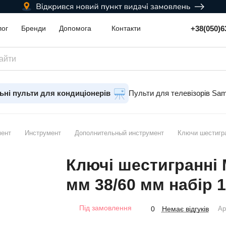
+38(050)6
лог
Бренди
Допомога
Контакти
ьні пульти для кондиціонерів
Пульти для телевізорів Sa
мент
Инструмент
Дополнительный инструмент
Ключи шестигр
Ключі шестигранні
мм 38/60 мм набір 
Під замовлення
Немає відгуків
0
Ар