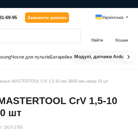
31-69-95
Українська
Замовити дзвінок
Увійти
Кошик
Модулі, датчики Arduino
msung
Чохли для пультів
Батарейки
анные MASTERTOOL CrV 1,5-10 мм 38/60 мм набор 10 шт
 MASTERTOOL CrV 1,5-10
10 шт
т.
DIST-2765