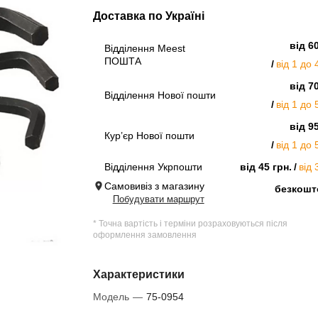
Доставка по Україні
від 6
Відділення Meest
ПОШТА
від 1 до 
від 7
Відділення Нової пошти
від 1 до 
від 9
Кур’єр Нової пошти
від 1 до 
Відділення Укрпошти
від 45 грн.
від 
Самовивіз з магазину
безкошт
Побудувати маршрут
* Точна вартість і терміни розраховуються після
оформлення замовлення
Характеристики
Модель
—
75-0954