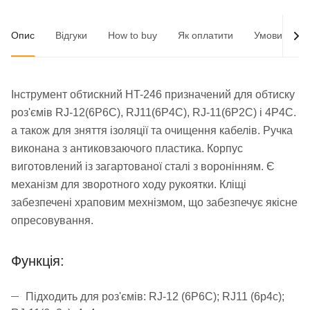
Опис
Відгуки
How to buy
Як оплатити
Умови доста
Інструмент обтискний HT-246 призначений для обтиску
роз'ємів RJ-12(6P6C), RJ11(6P4C), RJ-11(6P2C) і 4P4C.
а також для зняття ізоляції та очищення кабелів. Ручка
виконана з антиковзаючого пластика. Корпус
виготовлений із загартованої сталі з воронінням. Є
механізм для зворотного ходу рукоятки. Кліщі
забезпечені храповим мехнізмом, що забезпечує якісне
опресовування.
Функція:
Підходить для роз'ємів: RJ-12 (6P6C); RJ11 (6p4c);