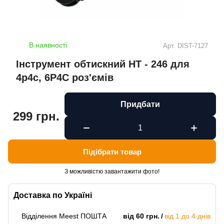
В наявності
Арт.
DIST-7127
Інструмент обтискний HT - 246 для
4р4с, 6P4C роз'ємів
Придбати
299 грн.
Підібрати товар
З можливістю завантажити фото!
Доставка по Україні
Відділення Meest ПОШТА
від 60 грн.
від 1 до 4 днів