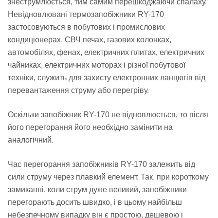
знеструмлюється, тим самим перешкоджаючи спалаху.
Невідновлювані термозапобіжники RY-170
застосовуються в побутових і промислових
кондиціонерах, СВЧ печах, газових колонках,
автомобілях, фенах, електричних плитах, електричних
чайниках, електричних моторах і різної побутової
техніки, служить для захисту електронних ланцюгів від
перевантаження струму або перегріву.
Оскільки запобіжник RY-170 не відновлюється, то після
його перегорання його необхідно замінити на
аналогічний.
Час перегорання запобіжників RY-170 залежить від
сили струму через плавкий елемент. Так, при короткому
замиканні, коли струм дуже великий, запобіжники
перегорають досить швидко, і в цьому найбільш
небезпечному випадку він є простою, дешевою і