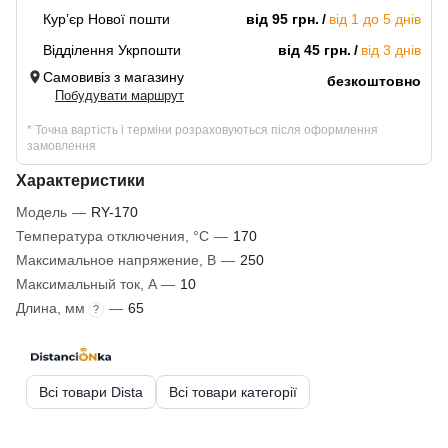
Кур’єр Нової пошти
від 95 грн.
від 1 до 5 днів
Відділення Укрпошти
від 45 грн.
від 3 днів
Самовивіз з магазину
безкоштовно
Побудувати маршрут
* Точна вартість і терміни розраховуються після оформлення
замовлення
Характеристики
Модель
—
RY-170
Температура отключения, °C
—
170
Максимальное напряжение, В
—
250
Максимальный ток, A
—
10
Длина, мм
—
65
?
Всі товари Dista
Всі товари категорії