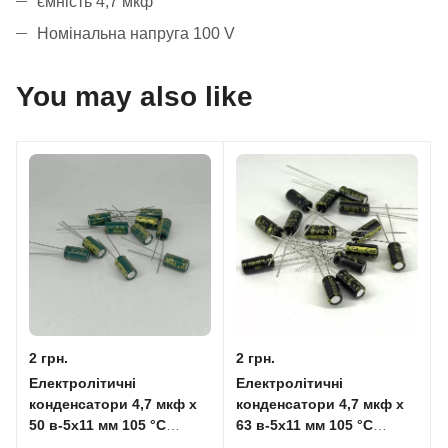
ємність 4,7 мкф
Номінальна напруга 100 V
You may also like
2 грн.
2 грн.
Електролітичні
Електролітичні
конденсатори 4,7 мкф x
конденсатори 4,7 мкф x
50 в-5x11 мм 105 °C
63 в-5x11 мм 105 °C
ChongX (LOW ESR)
HITANO (LOW ESR)