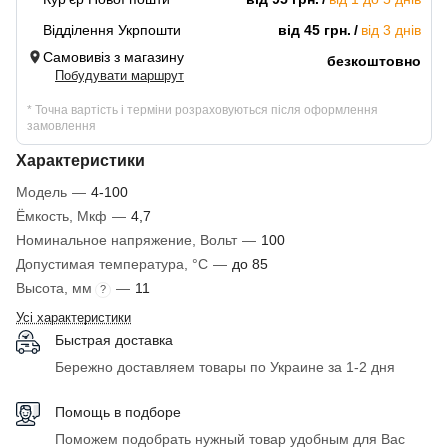
Відділення Укрпошти
від 45 грн.
від 3 днів
Самовивіз з магазину
безкоштовно
Побудувати маршрут
* Точна вартість і терміни розраховуються після оформлення
замовлення
Характеристики
Модель
—
4-100
Ёмкость, Мкф
—
4,7
Номинальное напряжение, Вольт
—
100
Допустимая температура, °C
—
до 85
Высота, мм
—
11
?
Усі характеристики
Быстрая доставка
Бережно доставляем товары по Украине за 1-2 дня
Помощь в подборе
Поможем подобрать нужный товар удобным для Вас