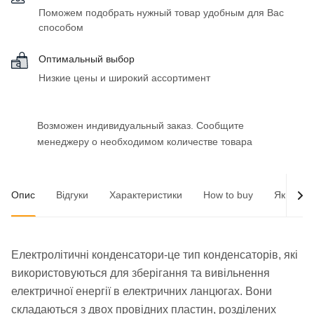
Поможем подобрать нужный товар удобным для Вас
способом
Оптимальный выбор
Низкие цены и широкий ассортимент
Возможен индивидуальный заказ. Сообщите
менеджеру о необходимом количестве товара
Опис
Відгуки
Характеристики
How to buy
Як опла
Електролітичні конденсатори-це тип конденсаторів, які
використовуються для зберігання та вивільнення
електричної енергії в електричних ланцюгах. Вони
складаються з двох провідних пластин, розділених