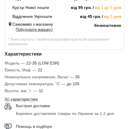
Кур’єр Нової пошти
від 95 грн.
від 1 до 5 днів
Відділення Укрпошти
від 45 грн.
від 3 днів
Самовивіз з магазину
безкоштовно
Побудувати маршрут
* Точна вартість і терміни розраховуються після оформлення
замовлення
Характеристики
Модель
—
22-35 (LOW ESR)
Ёмкость, Мкф
—
22
Номинальное напряжение, Вольт
—
35
Допустимая температура, °C
—
до 105
Высота, мм
—
11
?
Усі характеристики
Быстрая доставка
Бережно доставляем товары по Украине за 1-2 дня
Помощь в подборе