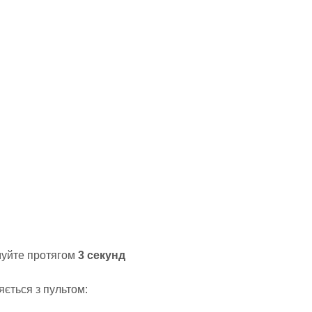
муйте протягом
3 секунд
яється з пультом: