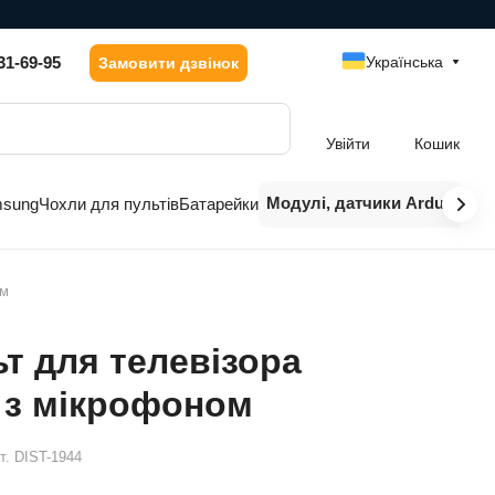
31-69-95
Українська
Замовити дзвінок
Увійти
Кошик
Модулі, датчики Arduino
msung
Чохли для пультів
Батарейки
ом
т для телевізора
 з мікрофоном
т.
DIST-1944