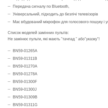
Передача сигналу по Bluetooth,
Універсальний, підходить до безлічі телевізорів
Має вбудований мікрофон для голосового пошуку і 
Список моделей замінних пультів:
Не замінює пульти, які мають "тачпад " або"указку"!
BN59-01265A
BN59-01311B
BN59-01270A
BN59-01278A
BN59-01300F
BN59-01300J
BN59-01309B
BN59-01311G