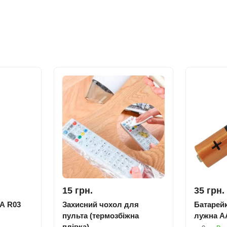
15 грн.
35 грн.
A R03
Захисний чохол для
Батарейк
пульта (термозбіжна
лужна A
плівка)