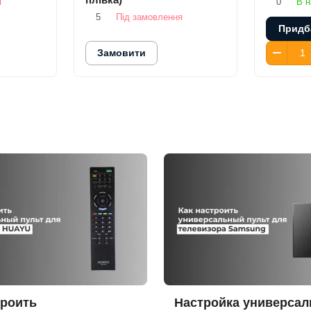
я
0
В н
5
Під замовлення
Придб
Замовити
троить
Настройка универса