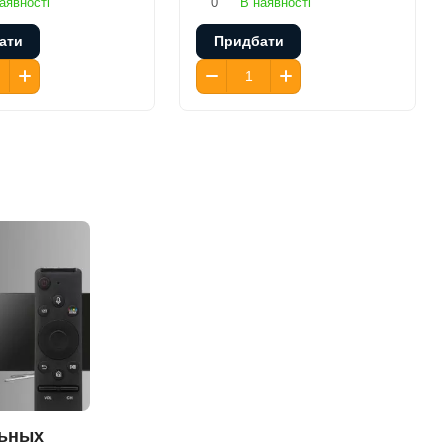
аявності
0
В наявності
ати
Придбати
льных