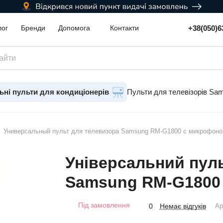
+38(050)6
лог
Бренди
Допомога
Контакти
ьні пульти для кондиціонерів
Пульти для телевізорів Sa
Универсальный пульт для телевизора Samsung RM-G1800 с микрофон
Універсальний пуль
Samsung RM-G1800
Під замовлення
Немає відгуків
0
Ар