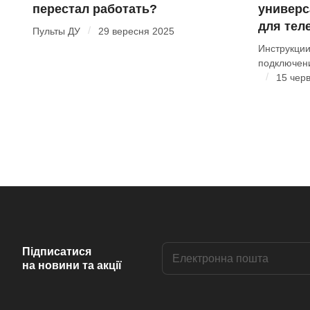
перестал работать?
универс
для тел
/
Пульты ДУ
29 вересня 2025
Инструкции
подключен
/
15 чер
Підписатися
на новини та акції