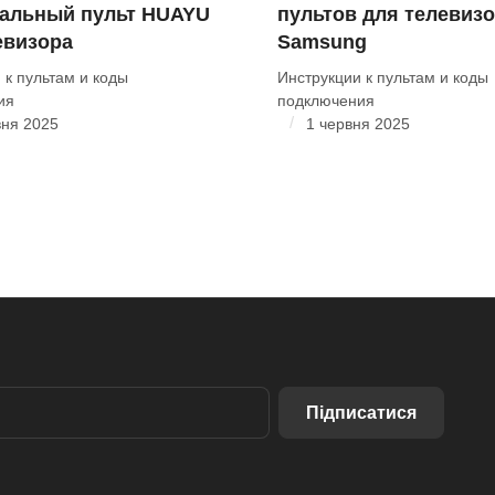
альный пульт HUAYU
пультов для телевиз
евизора
Samsung
 к пультам и коды
Инструкции к пультам и коды
ия
подключения
/
вня 2025
1 червня 2025
Підписатися