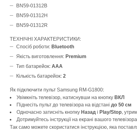
BN59-01312B
BN59-01312H
BN59-01312R
ТЕХНІЧНІ ХАРАКТЕРИСТИКИ:
Спосіб роботи:
Bluetooth
Якість виготовлення:
Premium
Тип батарейок:
ААА
Кількість батарейок:
2
Як підключити пульт Samsung RM-G1800:
Увімкніть телевізор, натиснувши на кнопку
ВКЛ
Піднесіть пульт до телевізора на відстані
до 50 см
Одночасно затисніть кнопку
Назад
і
Play/Stop
, утри
Дотримуйтесь інструкції на екрані вашого телевізора
Так само можете скористатися інструкцією, яка поставл