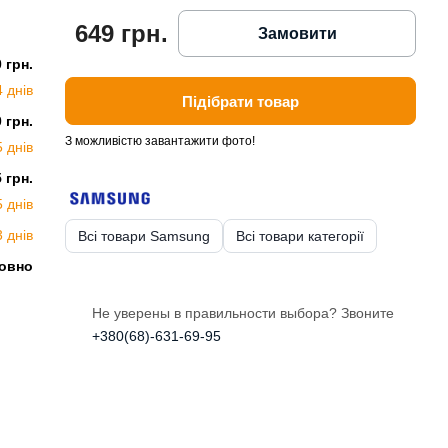
649 грн.
Замовити
0 грн.
4 днів
Підібрати товар
0 грн.
З можливістю завантажити фото!
5 днів
5 грн.
5 днів
3 днів
Всі товари Samsung
Всі товари категорії
овно
Не уверены в правильности выбора? Звоните
+380(68)-631-69-95