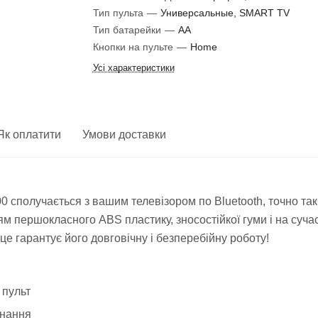
Тип пульта
—
Универсальные, SMART TV
Тип батарейки
—
AA
Кнопки на пульте
—
Home
Усі характеристики
Як оплатити
Умови доставки
 сполучається з вашим телевізором по Bluetooth, точно так
ям першокласного ABS пластику, зносостійкої гуми і на суча
е гарантує його довговічну і безперебійну роботу!
 пульт
днання