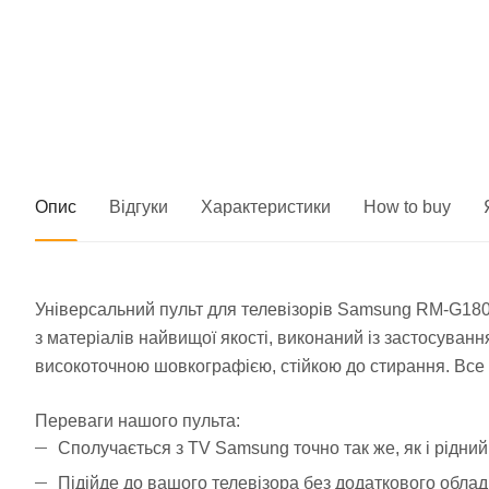
Опис
Відгуки
Характеристики
How to buy
Універсальний пульт для телевізорів Samsung RM-G1800
з матеріалів найвищої якості, виконаний із застосуванн
високоточною шовкографією, стійкою до стирання. Все ц
Переваги нашого пульта:
Сполучається з TV Samsung точно так же, як і рідний
Підійде до вашого телевізора без додаткового обла