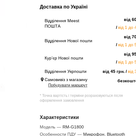
Доставка по Україні
від 6
Відділення Meest
ПОШТА
від 1 до 
від 7
Відділення Нової пошти
від 1 до 
від 9
Кур’єр Нової пошти
від 1 до 
Відділення Укрпошти
від 45 грн.
від 
Самовивіз з магазину
безкошт
Побудувати маршрут
* Точна вартість і терміни розраховуються після
оформлення замовлення
Характеристики
Модель
—
RM-G1800
Особенности ПДУ
—
Микрофон, Bluetooth