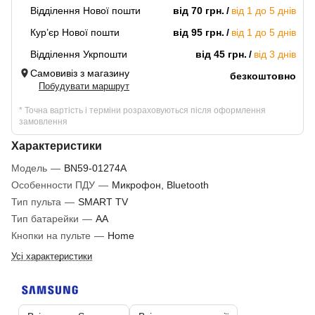
Відділення Нової пошти
від 70 грн.
від 1 до 5 днів
Кур’єр Нової пошти
від 95 грн.
від 1 до 5 днів
Відділення Укрпошти
від 45 грн.
від 3 днів
Самовивіз з магазину
безкоштовно
Побудувати маршрут
* Точна вартість і терміни розраховуються після оформлення
замовлення
Характеристики
Модель
—
BN59-01274A
Особенности ПДУ
—
Микрофон, Bluetooth
Тип пульта
—
SMART TV
Тип батарейки
—
AA
Кнопки на пульте
—
Home
Усі характеристики