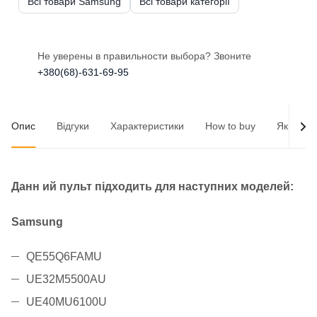
Всі товари Samsung
Всі товари категорії
Не уверены в правильности выбора? Звоните
+380(68)-631-69-95
Опис
Відгуки
Характеристики
How to buy
Як опла
Данн
ий пульт підходить для наступних моделей:
Samsung
QE55Q6FAMU
UE32M5500AU
UE40MU6100U