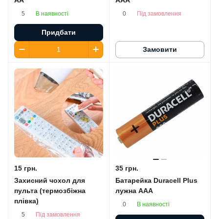
В наявності
Під замовлення
5
0
Придбати
Замовити
15 грн.
35 грн.
Захисний чохол для
Батарейка Duracell Plus
пульта (термозбіжна
лужна AАA
плівка)
В наявності
0
Під замовлення
5