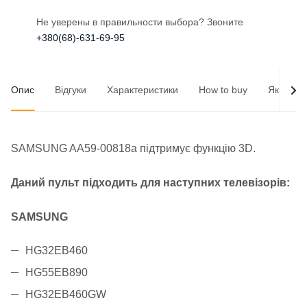
Не уверены в правильности выбора? Звоните
+380(68)-631-69-95
Опис
Відгуки
Характеристики
How to buy
Як опла
SAMSUNG AA59-00818a підтримує функцію 3D.
Даний пульт підходить для наступних телевізорів:
SAMSUNG
HG32EB460
HG55EB890
HG32EB460GW