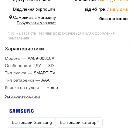
Відділення Укрпошти
від 45 грн.
від 3 днів
Самовивіз з магазину
безкоштовно
Побудувати маршрут
* Точна вартість і терміни розраховуються після оформлення
замовлення
Характеристики
Модель
—
AA59-00818A
Особенности ПДУ
—
3D
Тип пульта
—
SMART TV
Тип батарейки
—
AAA
Кнопки на пульте
—
Home
Усі характеристики
Всі товари Samsung
Всі товари категорії