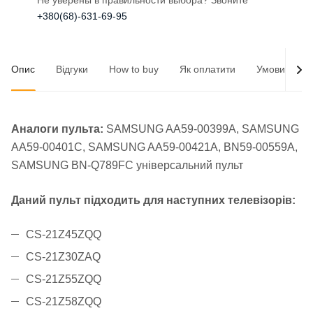
Не уверены в правильности выбора? Звоните
+380(68)-631-69-95
Опис
Відгуки
How to buy
Як оплатити
Умови доста
Аналоги пульта:
SAMSUNG AA59-00399A, SAMSUNG
AA59-00401С, SAMSUNG AA59-00421А, BN59-00559A,
SAMSUNG BN-Q789FC універсальний пульт
Даний пульт підходить для наступних телевізорів:
CS-21Z45ZQQ
CS-21Z30ZAQ
CS-21Z55ZQQ
CS-21Z58ZQQ