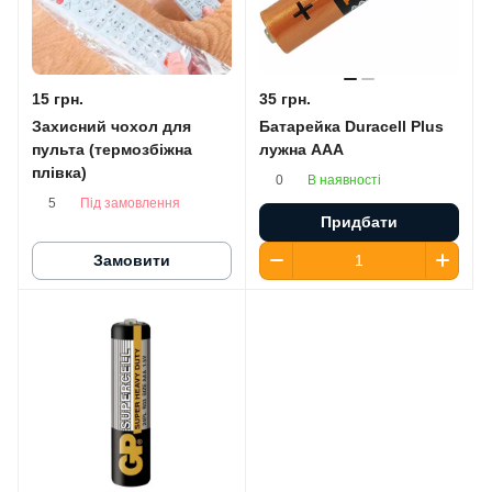
15 грн.
35 грн.
Захисний чохол для
Батарейка Duracell Plus
пульта (термозбіжна
лужна AАA
плівка)
В наявності
0
Під замовлення
5
Придбати
Замовити