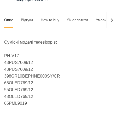
+380(68)-631-69-95
Опис
Відгуки
How to buy
Як оплатити
Умови доста
Сумісні моделі телевізорів:
PH-V17
43PUS7009/12
43PUS7609/12
398GR10BEPHNE000SY/CR
65OLED769/12
55OLED769/12
48OLED769/12
65PML9019