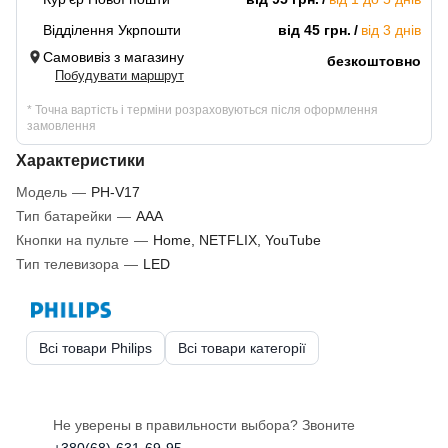
Відділення Укрпошти
від 45 грн.
від 3 днів
Самовивіз з магазину
безкоштовно
Побудувати маршрут
* Точна вартість і терміни розраховуються після оформлення
замовлення
Характеристики
Модель
—
PH-V17
Тип батарейки
—
AAA
Кнопки на пульте
—
Home, NETFLIX, YouTube
Тип телевизора
—
LED
Всі товари Philips
Всі товари категорії
Не уверены в правильности выбора? Звоните