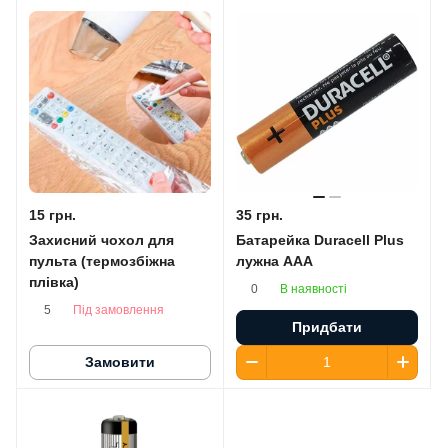
15 грн.
35 грн.
Захисний чохол для
Батарейка Duracell Plus
пульта (термозбіжна
лужна AАA
плівка)
В наявності
0
Під замовлення
5
Придбати
Замовити