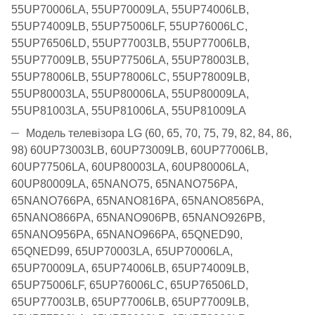
55UP70006LA, 55UP70009LA, 55UP74006LB,
55UP74009LB, 55UP75006LF, 55UP76006LC,
55UP76506LD, 55UP77003LB, 55UP77006LB,
55UP77009LB, 55UP77506LA, 55UP78003LB,
55UP78006LB, 55UP78006LC, 55UP78009LB,
55UP80003LA, 55UP80006LA, 55UP80009LA,
55UP81003LA, 55UP81006LA, 55UP81009LA
Модель телевізора LG (60, 65, 70, 75, 79, 82, 84, 86,
98)
60UP73003LB, 60UP73009LB, 60UP77006LB,
60UP77506LA, 60UP80003LA, 60UP80006LA,
60UP80009LA, 65NANO75, 65NANO756PA,
65NANO766PA, 65NANO816PA, 65NANO856PA,
65NANO866PA, 65NANO906PB, 65NANO926PB,
65NANO956PA, 65NANO966PA, 65QNED90,
65QNED99, 65UP70003LA, 65UP70006LA,
65UP70009LA, 65UP74006LB, 65UP74009LB,
65UP75006LF, 65UP76006LC, 65UP76506LD,
65UP77003LB, 65UP77006LB, 65UP77009LB,