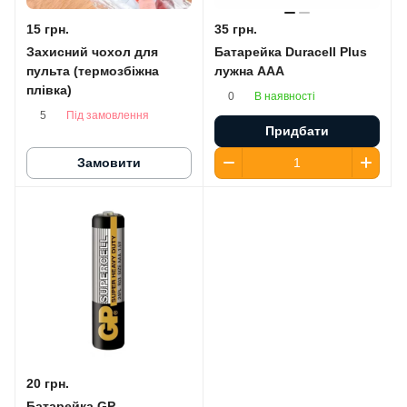
15 грн.
35 грн.
Захисний чохол для
Батарейка Duracell Plus
пульта (термозбіжна
лужна AАA
плівка)
В наявності
0
Під замовлення
5
Придбати
Замовити
20 грн.
Батарейка GP