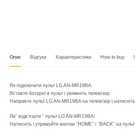
Опис
Відгуки
Характеристики
How to buy
Як підключити пульт LG AN-MR19BA:
Вставте батареї в пульт і увімкніть телевізор.
Направте пульт LG AN-MR19BA на телевізор і натисніть 
Як" відв'язати " пульт LG AN-MR19BA:
Натисніть і утримуйте кнопки "HOME" і "BACK" на пульті