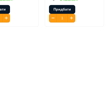
ати
Придбати