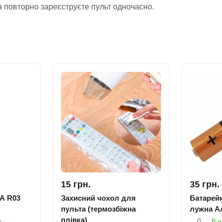
 повторно зареєструєте пульт одночасно.
15 грн.
35 грн.
A R03
Захисний чохол для
Батарейк
пульта (термозбіжна
лужна A
плівка)
я
0
В н