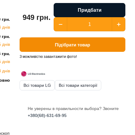
Придбати
949 грн.
0 грн.
4 днів
0 грн.
5 днів
Підібрати товар
5 грн.
З можливістю завантажити фото!
5 днів
3 днів
овно
Всі товари LG
Всі товари категорії
Не уверены в правильности выбора? Звоните
+380(68)-631-69-95
оскоп