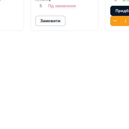
5
Під замовлення
Придб
Замовити