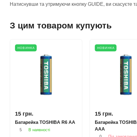
Натиснувши та утримуючи кнопку GUIDE, ви скасуєте та
З цим товаром купують
НОВИНКА
НОВИНКА
15 грн.
15 грн.
Батарейка TOSHIBA R6 AA
Батарейка TOSHIB
AAA
5
В наявності
0
Під замовленн