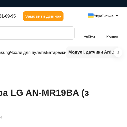
31-69-95
Українська
Замовити дзвінок
Увійти
Кошик
Модулі, датчики Arduino
msung
Чохли для пультів
Батарейки
ра LG AN-MR19BA (з
64