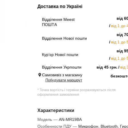
Доставка по Україні
від 6
Відділення Meest
ПОШТА
від 1 до 
від 7
Відділення Нової пошти
від 1 до 
від 9
Кур’єр Нової пошти
від 1 до 
Відділення Укрпошти
від 45 грн.
від 
Самовивіз з магазину
безкошт
Побудувати маршрут
* Точна вартість і терміни розраховуються після
оформлення замовлення
Характеристики
Модель
—
AN-MR19BA
Особенности ПДУ
—
Микрофон, Bluetooth, Гир