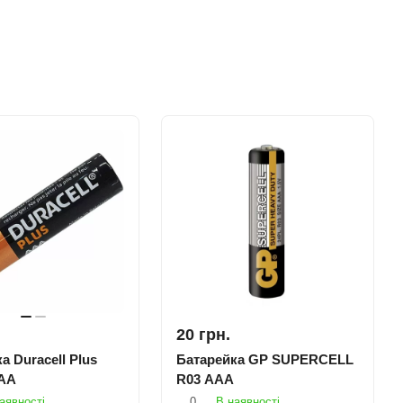
20 грн.
а Duracell Plus
Батарейка GP SUPERCELL
АA
R03 AAA
аявності
0
В наявності