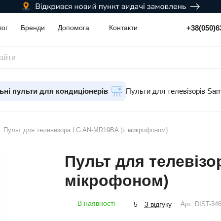
+38(050)6
лог
Бренди
Допомога
Контакти
ьні пульти для кондиціонерів
Пульти для телевізорів Sa
Пульт для телевизора LG AN-MR19BA (с микрофоном)
Пульт для телевізо
мікрофоном)
В наявності
3 відгуку
5
Арт.
DIST-34