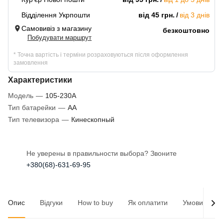
Відділення Укрпошти
від 45 грн.
від 3 днів
Самовивіз з магазину
безкоштовно
Побудувати маршрут
* Точна вартість і терміни розраховуються після оформлення
замовлення
Характеристики
Модель
—
105-230A
Тип батарейки
—
AA
Тип телевизора
—
Кинескопный
Не уверены в правильности выбора? Звоните
+380(68)-631-69-95
Опис
Відгуки
How to buy
Як оплатити
Умови доста