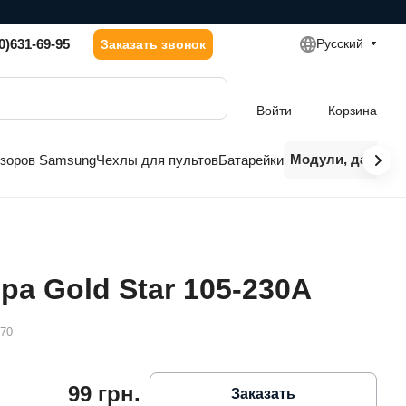
0)631-69-95
Русский
Заказать звонок
Войти
Корзина
Модули, датчики
изоров Samsung
Чехлы для пультов
Батарейки
ра Gold Star 105-230A
170
99 грн.
Заказать