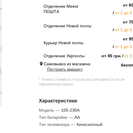
от 60
Отделение Meest
ПОШТА
от 1 до 4
от 70
Отделение Новой почты
от 1 до 5
от 95
Курьер Новой почты
от 1 до 5
Отделение Укрпочты
от 45 грн.
от 3
Самовывоз из магазина
бесп
Построить маршрут
* Точная стоимость и сроки рассчитываются после
оформления заказа
Характеристики
Модель
—
105-230A
Тип батарейки
—
AA
Тип телевизора
—
Кинескопный