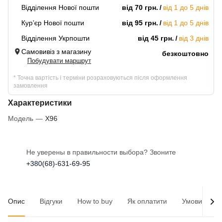
Відділення Нової пошти
від 70 грн.
від 1 до 5 днів
Кур’єр Нової пошти
від 95 грн.
від 1 до 5 днів
Відділення Укрпошти
від 45 грн.
від 3 днів
Самовивіз з магазину
безкоштовно
Побудувати маршрут
* Точна вартість і терміни розраховуються після оформлення
замовлення
Характеристики
Модель
—
X96
Не уверены в правильности выбора? Звоните
+380(68)-631-69-95
Опис
Відгуки
How to buy
Як оплатити
Умови доста