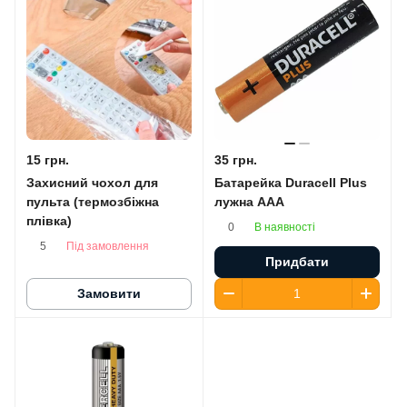
15 грн.
35 грн.
Захисний чохол для
Батарейка Duracell Plus
пульта (термозбіжна
лужна AАA
плівка)
В наявності
0
Під замовлення
5
Придбати
Замовити