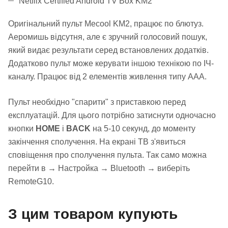
Netflix Certified Android TV Box KM2
Оригінальний пульт Mecool KM2, працює по блютуз.
Аеромишь відсутня, але є зручний голосовий пошук,
який видає результати серед встановлених додатків.
Додатково пульт може керувати іншою технікою по ІЧ-
каналу. Працює від 2 елементів живлення типу ААА.
Пульт необхідно "спарити" з приставкою перед
експлуатацій. Для цього потрібно затиснути одночасно
кнопки
HOME
і
BACK
на 5-10 секунд, до моменту
закінчення сполучення. На екрані ТВ з'явиться
сповіщення про сполучення пульта. Так само можна
перейти в
→
Настройка
→
Bluetooth
→
виберіть
RemoteG10.
З цим товаром купують