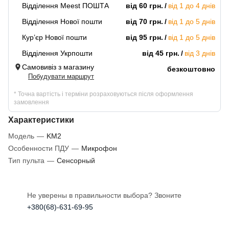
Відділення Meest ПОШТА
від 60 грн.
від 1 до 4 днів
Відділення Нової пошти
від 70 грн.
від 1 до 5 днів
Кур’єр Нової пошти
від 95 грн.
від 1 до 5 днів
Відділення Укрпошти
від 45 грн.
від 3 днів
Самовивіз з магазину
безкоштовно
Побудувати маршрут
* Точна вартість і терміни розраховуються після оформлення
замовлення
Характеристики
Модель
—
KM2
Особенности ПДУ
—
Микрофон
Тип пульта
—
Сенсорный
Не уверены в правильности выбора? Звоните
+380(68)-631-69-95