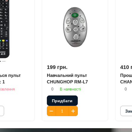
199 грн.
410 
ся пульт
Навчальний пульт
Прош
 1
CHUNGHOP RM-L7
CHAN
мовлення
0
В наявності
0
Придбати
За