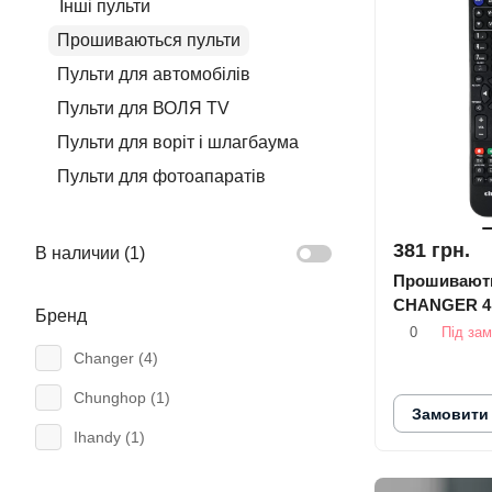
Інші пульти
Прошиваються пульти
Пульти для автомобілів
Пульти для ВОЛЯ TV
Пульти для воріт і шлагбаума
Пульти для фотоапаратів
381 грн.
В наличии (
1
)
Прошивають
CHANGER 4:
Бренд
0
Під за
Changer (
4
)
Chunghop (
1
)
Замовити
Ihandy (
1
)