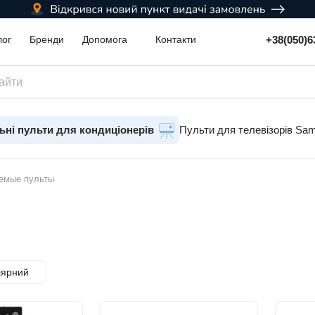
+38(050)6
лог
Бренди
Допомога
Контакти
ьні пульти для кондиціонерів
Пульти для телевізорів Sa
емые пульты
лярний