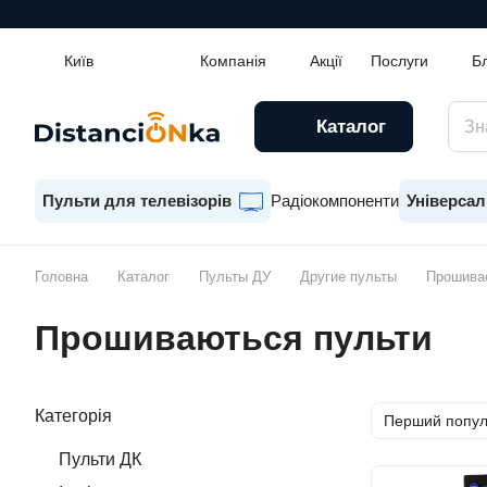
Київ
Компанія
Акції
Послуги
Б
Каталог
Пульти для телевізорів
Радіокомпоненти
Універсал
Головна
Каталог
Пульты ДУ
Другие пульты
Прошива
Прошиваються пульти
Категорія
Перший попу
Пульти ДК