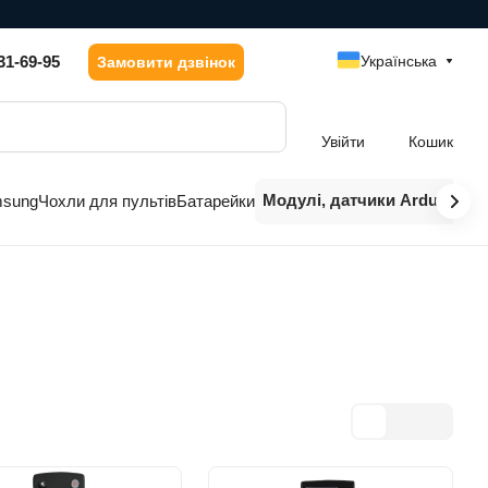
31-69-95
Українська
Замовити дзвінок
Увійти
Кошик
Модулі, датчики Arduino
msung
Чохли для пультів
Батарейки