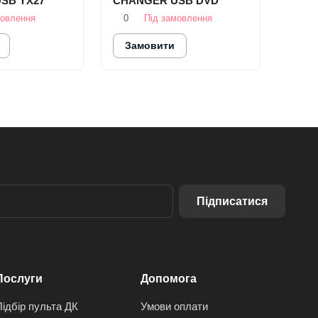
SB YX27
CHANGER USB DVD
мовлення
0
Під замовлення
Замовити
Підписатися
Послуги
Допомога
Підбір пульта ДК
Умови оплати