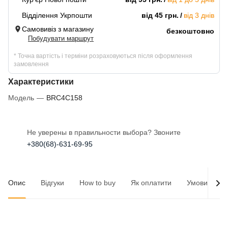
Відділення Укрпошти
від 45 грн.
від 3 днів
Самовивіз з магазину
безкоштовно
Побудувати маршрут
* Точна вартість і терміни розраховуються після оформлення
замовлення
Характеристики
Модель
—
BRC4C158
Не уверены в правильности выбора? Звоните
+380(68)-631-69-95
Опис
Відгуки
How to buy
Як оплатити
Умови доста