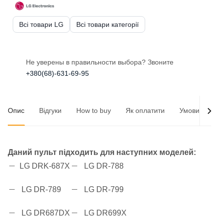
Всі товари LG
Всі товари категорії
Не уверены в правильности выбора? Звоните
+380(68)-631-69-95
Опис
Відгуки
How to buy
Як оплатити
Умови доста
Даний пульт підходить для наступних моделей:
LG DRK-687X
LG DR-788
LG DR-789
LG DR-799
LG DR687DX
LG DR699X