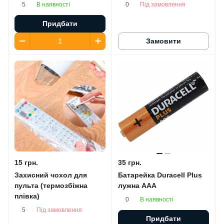
В наявності
Під замовлення
5
0
Придбати
Замовити
15 грн.
35 грн.
Захисний чохол для
Батарейка Duracell Plus
пульта (термозбіжна
лужна AАA
плівка)
В наявності
0
Під замовлення
5
Придбати