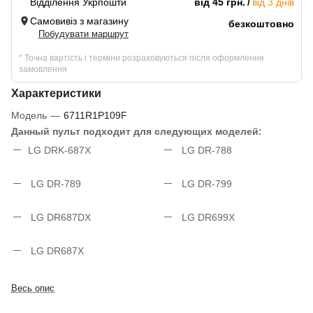
Відділення Укрпошти
від 45 грн.
від 3 днів
Самовивіз з магазину
безкоштовно
Побудувати маршрут
* Точна вартість і терміни розраховуються після оформлення
замовлення
Характеристики
Модель
—
6711R1P109F
Данный пульт подходит для следующих моделей:
LG DRK-687X
LG DR-788
LG DR-789
LG DR-799
LG DR687DX
LG DR699X
LG DR687X
Весь опис