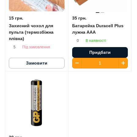
15 грн.
35 грн.
Захисний чохол для
Батарейка Duracell Plus
пульта (термозбіжна
лужна AАA
плівка)
В наявності
0
Під замовлення
5
Придбати
Замовити