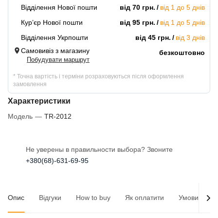
Відділення Нової пошти
від 70 грн.
від 1 до 5 днів
Кур’єр Нової пошти
від 95 грн.
від 1 до 5 днів
Відділення Укрпошти
від 45 грн.
від 3 днів
Самовивіз з магазину
безкоштовно
Побудувати маршрут
* Точна вартість і терміни розраховуються після оформлення
замовлення
Характеристики
Модель
—
TR-2012
Не уверены в правильности выбора? Звоните
+380(68)-631-69-95
Опис
Відгуки
How to buy
Як оплатити
Умови доста