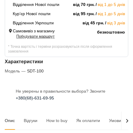
Відділення Нової пошти
від 70 грн.
від 1 до 5 днів
Кур’єр Нової пошти
від 95 грн.
від 1 до 5 днів
Відділення Укрпошти
від 45 грн.
від 3 днів
Самовивіз з магазину
безкоштовно
Побудувати маршрут
* Точна вартість і терміни розраховуються після оформлення
замовлення
Характеристики
Модель
—
SDT-100
Не уверены в правильности выбора? Звоните
+380(68)-631-69-95
Опис
Відгуки
How to buy
Як оплатити
Умови доста