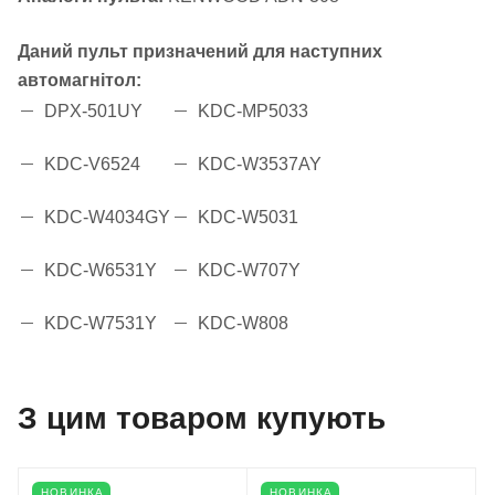
Даний пульт призначений для наступних
автомагнітол:
DPX-501UY
KDC-MP5033
KDC-V6524
KDC-W3537AY
KDC-W4034GY
KDC-W5031
KDC-W6531Y
KDC-W707Y
KDC-W7531Y
KDC-W808
З цим товаром купують
НОВИНКА
НОВИНКА