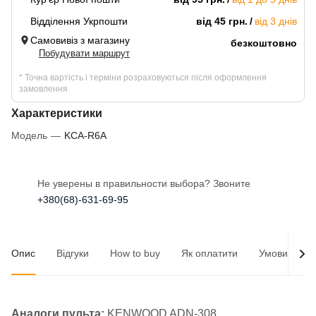
Відділення Укрпошти
від 45 грн.
від 3 днів
Самовивіз з магазину
безкоштовно
Побудувати маршрут
* Точна вартість і терміни розраховуються після оформлення
замовлення
Характеристики
Модель
—
KCA-R6A
Не уверены в правильности выбора? Звоните
+380(68)-631-69-95
Опис
Відгуки
How to buy
Як оплатити
Умови доста
Аналоги пульта:
KENWOOD ADN-308