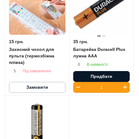
15 грн.
35 грн.
Захисний чохол для
Батарейка Duracell Plus
пульта (термозбіжна
лужна AАA
плівка)
В наявності
0
Під замовлення
5
Придбати
Замовити