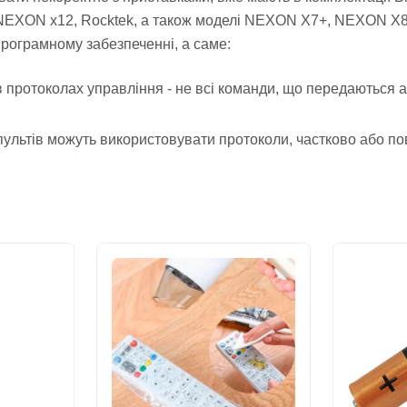
 NEXON x12, Rocktek, а також моделі NEXON X7+, NEXON X8
програмному забезпеченні, а саме:
в протоколах управління - не всі команди, що передаються 
пультів можуть використовувати протоколи, частково або п