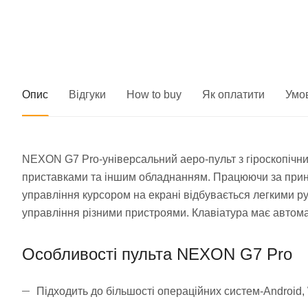
Опис
Відгуки
How to buy
Як оплатити
Умо
NEXON G7 Pro-універсальний аеро-пульт з гіроскопічн
приставками та іншим обладнанням. Працюючи за принци
управління курсором на екрані відбувається легкими ру
управління різними пристроями. Клавіатура має автома
Особливості пульта NEXON G7 Pro
Підходить до більшості операційних систем-Android,