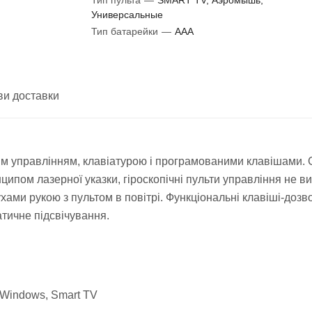
Тип пульта
—
SMART TV, Аэромышь,
Универсальные
Тип батарейки
—
AAA
ви доставки
им управлінням, клавіатурою і програмованими клавішами.
пом лазерної указки, гіроскопічні пульти управління не в
хами рукою з пультом в повітрі. Функціональні клавіші-доз
тичне підсвічування.
 Windows, Smart TV