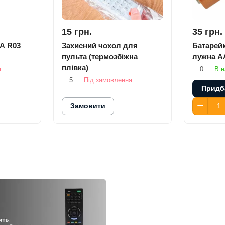
15 грн.
35 грн.
A R03
Захисний чохол для
Батарейк
пульта (термозбіжна
лужна A
плівка)
я
0
В н
5
Під замовлення
Придб
Замовити