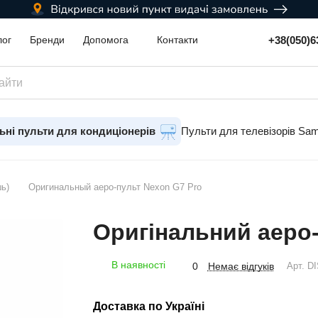
+38(050)6
лог
Бренди
Допомога
Контакти
ьні пульти для кондиціонерів
Пульти для телевізорів Sa
ь)
Оригинальный аеро-пульт Nexon G7 Pro
Оригінальний аеро-
В наявності
Немає відгуків
0
Арт.
DI
Доставка по Україні