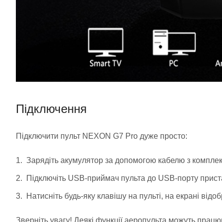
Підключення
Підключити пульт NEXON G7 Pro дуже просто:
Зарядіть акумулятор за допомогою кабелю з комплек
Підключіть USB-приймач пульта до USB-порту прист
Натисніть будь-яку клавішу на пульті, на екрані відо
Зверніть увагу! Деякі функції аеропульта можуть працю