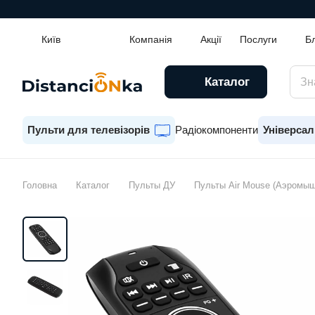
Київ
Компанія
Акції
Послуги
Б
Каталог
Пульти для телевізорів
Радіокомпоненти
Універсал
Головна
Каталог
Пульты ДУ
Пульты Air Mouse (Аэромыш