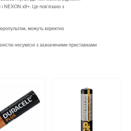
 і NEXON x8+. Це пов'язано з
аеропультом, можуть коректно
овністю несумісні з зазначеними приставками