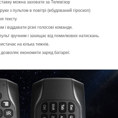
иставку можна заховати за Телевізор
уки з пультом в повітрі (вбудований гіроскоп)
ня тексту
 і віддавати різні голосові команди.
ульт зручним і захищає від помилкових натискань.
истачає на кілька тижнів.
дозволяє економити заряд батареї.