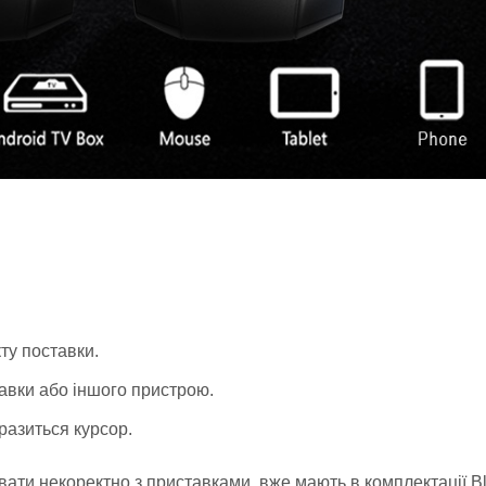
ту поставки.
авки або іншого пристрою.
бразиться курсор.
вати некоректно з приставками, вже мають в комплектації Bl