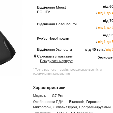
від 6
Відділення Meest
ПОШТА
від 1 до 
від 7
Відділення Нової пошти
від 1 до 
від 9
Кур’єр Нової пошти
від 1 до 
Відділення Укрпошти
від 45 грн.
від 
Самовивіз з магазину
безкошт
Побудувати маршрут
* Точна вартість і терміни розраховуються після
оформлення замовлення
Характеристики
Модель
—
G7 Pro
Особенности ПДУ
—
Bluetooth, Гироскоп,
Микрофон, С клавиатурой, Программируемый