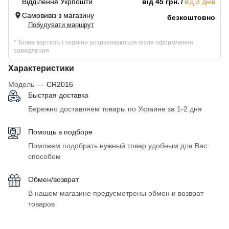
Відділення Укрпошти
від 45 грн.
від 3 днів
Самовивіз з магазину
безкоштовно
Побудувати маршрут
* Точна вартість і терміни розраховуються після оформлення
замовлення
Характеристики
Модель
—
CR2016
Быстрая доставка
Бережно доставляем товары по Украине за 1-2 дня
Помощь в подборе
Поможем подобрать нужный товар удобным для Вас
способом
Обмен/возврат
В нашем магазине предусмотрены обмен и возврат
товаров