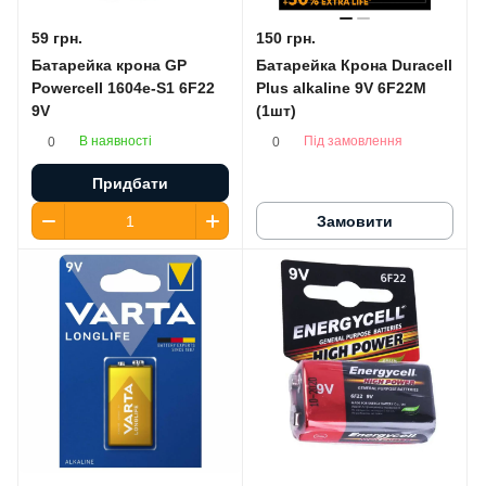
59 грн.
150 грн.
Батарейка крона GP
Батарейка Крона Duracell
Powercell 1604e-S1 6F22
Plus alkaline 9V 6F22M
9V
(1шт)
В наявності
Під замовлення
0
0
Придбати
Замовити