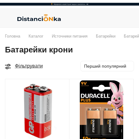
Головна
Каталог
Источники питания
Батарейки
Батарей
Батарейки крони
Фільтрувати
Перший популярний