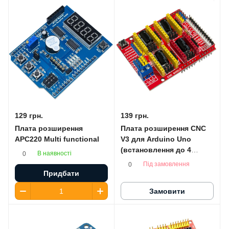
129 грн.
139 грн.
Плата розширення
Плата розширення CNC
APC220 Multi functional
V3 для Arduino Uno
(встановлення до 4
В наявності
0
драйверів A4988 або
Під замовлення
0
DRV8825)
Придбати
Замовити