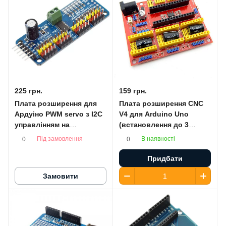
225 грн.
159 грн.
Плата розширення для
Плата розширення CNC
Ардуіно PWM servo з I2C
V4 для Arduino Uno
управлінням на
(встановлення до 3
PCA9685PW
драйверів A4988 або
Під замовлення
В наявності
0
0
DRV8829)
Придбати
Замовити