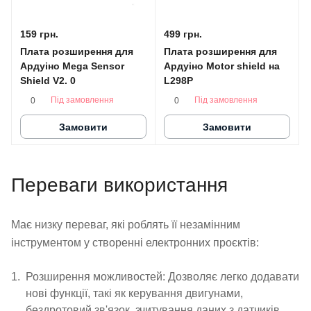
159 грн.
499 грн.
Плата розширення для
Плата розширення для
Ардуіно Mega Sensor
Ардуіно Motor shield на
Shield V2. 0
L298P
Під замовлення
Під замовлення
0
0
Замовити
Замовити
Переваги використання
Має низку переваг, які роблять її незамінним
інструментом у створенні електронних проєктів:
Розширення можливостей: Дозволяє легко додавати
нові функції, такі як керування двигунами,
бездротовий зв'язок, зчитування даних з датчиків,