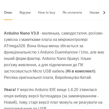
Опис
Відгуки
How to buy
Як оплатити
Умови доста
Arduino Nano V3.0
- маленька, самодостатня, роз'ємо-
сумісна з макетками плата на мікроконтролері
ATmega328. Вона більш-менш збігається за
функціональністю з Arduino Duemilanove / Uno, але має
інший форм-фактор. Arduino Nano бракує тільки
роз'єму живлення, а для підключення до ПК
застосовується Micro USB кабель (
Ні
в комплекті
).
Репліка оригінальної плати, Виробництво-Китай.
Увага!
У версіях Arduino IDE вище 1.6.20 з'явилася
опція вибору версії бутлоадера (за замовчуванням -
Новий), тому, старі версії плат можуть не реагувати на
програмування по USB.