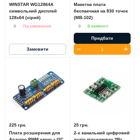
WINSTAR WG12864A
Макетна плата
символьний дисплей
беспаечная на 830 точок
128x64 (сірий)
(MB-102)
Під замовлення
В наявності
0
0
Придбати
Замовити
225 грн.
25 грн.
Плата розширення для
2-х канальний цифровий
Ардуіно PWM servo з I2C
аудіо підсилювач 3Вт