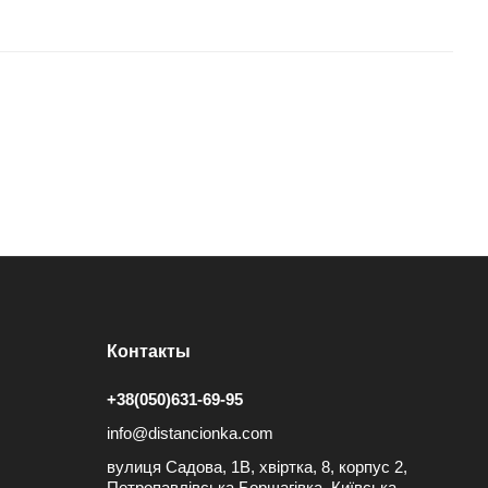
Контакты
+38(050)631-69-95
info@distancionka.com
вулиця Садова, 1В, хвіртка, 8, корпус 2,
Петропавлівська Борщагівка, Київська