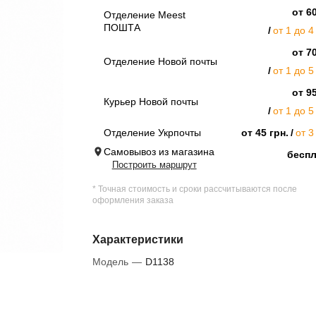
от 60
Отделение Meest
ПОШТА
от 1 до 4
от 70
Отделение Новой почты
от 1 до 5
от 95
Курьер Новой почты
от 1 до 5
Отделение Укрпочты
от 45 грн.
от 3
Самовывоз из магазина
бесп
Построить маршрут
* Точная стоимость и сроки рассчитываются после
оформления заказа
Характеристики
Модель
—
D1138