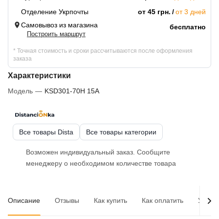
Отделение Укрпочты
от 45 грн.
от 3 дней
Самовывоз из магазина
бесплатно
Построить маршрут
* Точная стоимость и сроки рассчитываются после оформления
заказа
Характеристики
Модель
—
KSD301-70H 15A
Все товары Dista
Все товары категории
Возможен индивидуальный заказ. Сообщите
менеджеру о необходимом количестве товара
Описание
Отзывы
Как купить
Как оплатить
Услов