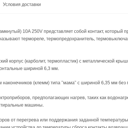
Условия доставки
мкнутый) 10A 250V представляет собой контакт, который 
 называют термореле, термопредохранитель, термовыключат
ий корпус (карболит, термопластик) с металлической кры
онтальные шириной 6,3 мм.
наконечников (клемм) типа "мама" с шириной 6,35 мм без 
ктроприборов, предполагающих нагрев, таких как водонагр
 стиральные машины.
боров от перегрева или поддержания заданной температур
ании устройства до температуры сброса контакты возвращ