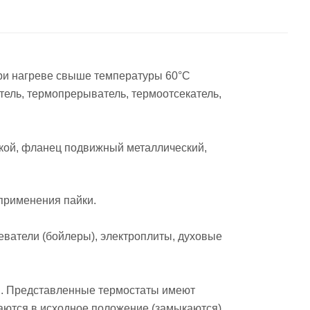
при нагреве свыше температуры 60°С
ель, термопрерыватель, термоотсекатель,
шкой, фланец подвижный металлический,
применения пайки.
еватели (бойлеры), электроплиты, духовые
ы. Представленные термостаты имеют
аются в исходное положение (замыкаются).