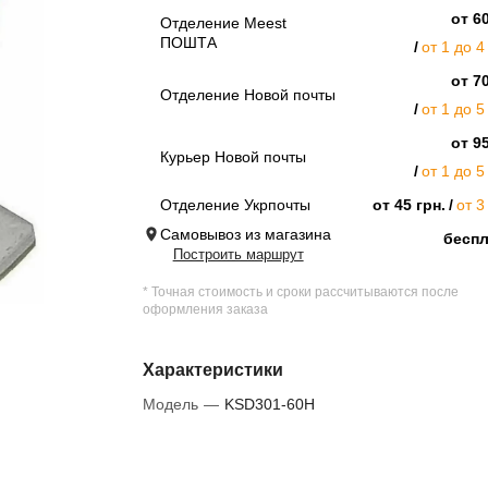
от 60
Отделение Meest
ПОШТА
от 1 до 4
от 70
Отделение Новой почты
от 1 до 5
от 95
Курьер Новой почты
от 1 до 5
Отделение Укрпочты
от 45 грн.
от 3
Самовывоз из магазина
бесп
Построить маршрут
* Точная стоимость и сроки рассчитываются после
оформления заказа
Характеристики
Модель
—
KSD301-60H