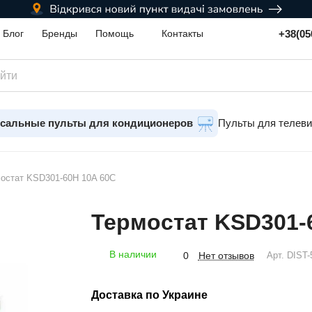
+38(05
Блог
Бренды
Помощь
Контакты
сальные пульты для кондиционеров
Пульты для телев
остат KSD301-60H 10A 60C
Термостат KSD301-
В наличии
Нет отзывов
0
Арт.
DIST-
Доставка по Украине