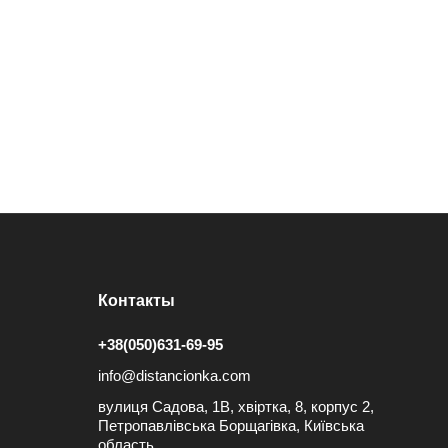
Контакты
+38(050)631-69-95
info@distancionka.com
вулиця Садова, 1В, хвіртка, 8, корпус 2,
Петропавлівська Борщагівка, Київська
область