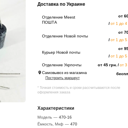
Доставка по Украине
от 60
Отделение Meest
ПОШТА
от 1 до 4
от 70
Отделение Новой почты
от 1 до 5
от 95
Курьер Новой почты
от 1 до 5
Отделение Укрпочты
от 45 грн.
от 3
Самовывоз из магазина
бесп
Построить маршрут
* Точная стоимость и сроки рассчитываются после
оформления заказа
Характеристики
Модель
—
470-16
Ёмкость, Мкф
—
470