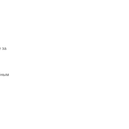
 за
бным